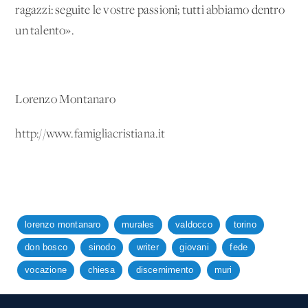
ragazzi: seguite le vostre passioni; tutti abbiamo dentro
un talento».
Lorenzo Montanaro
http://www.famigliacristiana.it
lorenzo montanaro
murales
valdocco
torino
don bosco
sinodo
writer
giovani
fede
vocazione
chiesa
discernimento
muri