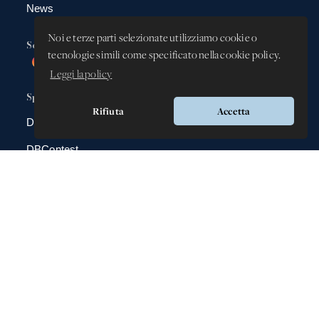
News
Noi e terze parti selezionate utilizziamo cookie o
Social
tecnologie simili come specificato nella cookie policy.
Leggi la policy
Spazio app
Rifiuta
Accetta
DBAnima
DBContest
DBDrive
Iscrizioni
Fotografie
Gadgets
Altri siti