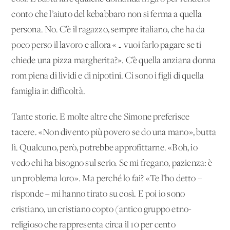
conto che l’aiuto del kebabbaro non si ferma a quella
persona. No. C’è il ragazzo, sempre italiano, che ha da
poco perso il lavoro e allora «… vuoi farlo pagare se ti
chiede una pizza margherita?». C’è quella anziana donna
rom piena di lividi e di nipotini. Ci sono i figli di quella
famiglia in difficoltà.
Tante storie. E molte altre che Simone preferisce
tacere. «Non divento più povero se do una mano», butta
lì. Qualcuno, però, potrebbe approfittarne. «Boh, io
vedo chi ha bisogno sul serio. Se mi fregano, pazienza: è
un problema loro». Ma perché lo fai? «Te l’ho detto –
risponde – mi hanno tirato su così. E poi io sono
cristiano, un cristiano copto (antico gruppo etno-
religioso che rappresenta circa il 10 per cento