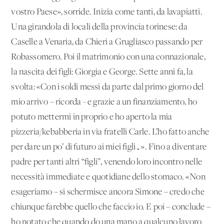
vostro Paese», sorride. Inizia come tanti, da lavapiatti.
Una girandola di locali della provincia torinese: da
Caselle a Venaria, da Chieri a Grugliasco passando per
Robassomero. Poi il matrimonio con una connazionale,
la nascita dei figli: Giorgia e George. Sette anni fa, la
svolta: «Con i soldi messi da parte dal primo giorno del
mio arrivo – ricorda - e grazie a un finanziamento, ho
potuto mettermi in proprio e ho aperto la mia
pizzeria/kebabberia in via fratelli Carle. L’ho fatto anche
per dare un po’ di futuro ai miei figli…». Fino a diventare
padre per tanti altri “figli”, venendo loro incontro nelle
necessità immediate e quotidiane dello stomaco. «Non
esageriamo – si schermisce ancora Simone – credo che
chiunque farebbe quello che faccio io. E poi – conclude –
ho notato che quando do una mano a qualcuno lavoro