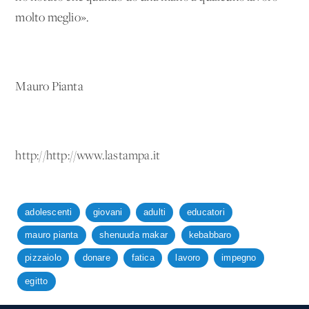
molto meglio».
Mauro Pianta
http://http://www.lastampa.it
adolescenti
giovani
adulti
educatori
mauro pianta
shenuuda makar
kebabbaro
pizzaiolo
donare
fatica
lavoro
impegno
egitto