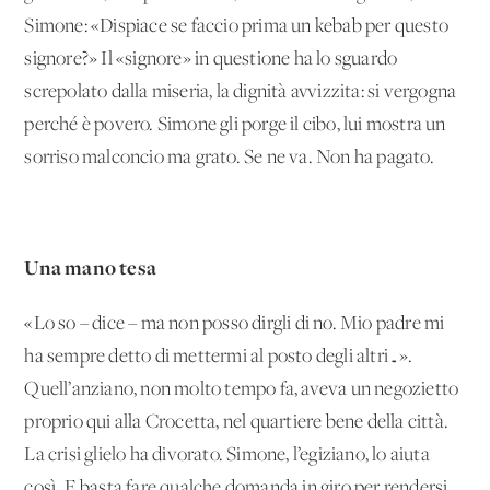
Simone: «Dispiace se faccio prima un kebab per questo
signore?» Il «signore» in questione ha lo sguardo
screpolato dalla miseria, la dignità avvizzita: si vergogna
perché è povero. Simone gli porge il cibo, lui mostra un
sorriso malconcio ma grato. Se ne va. Non ha pagato.
Una mano tesa
«Lo so – dice – ma non posso dirgli di no. Mio padre mi
ha sempre detto di mettermi al posto degli altri…».
Quell’anziano, non molto tempo fa, aveva un negozietto
proprio qui alla Crocetta, nel quartiere bene della città.
La crisi glielo ha divorato. Simone, l’egiziano, lo aiuta
così. E basta fare qualche domanda in giro per rendersi