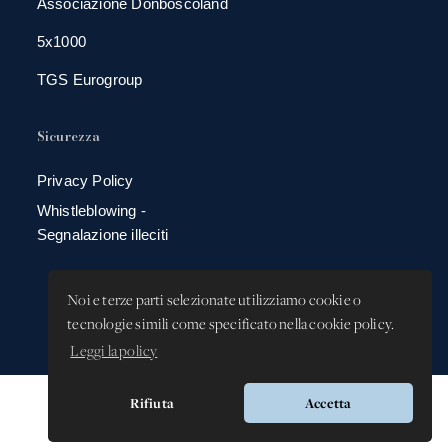
Associazione Donboscoland
5x1000
TGS Eurogroup
Sicurezza
Privacy Policy
Whistleblowing -
Segnalazione illeciti
Noi e terze parti selezionate utilizziamo cookie o
tecnologie simili come specificato nella cookie policy.
Leggi la policy
Rifiuta
Accetta
Versione app: 3.64.2 (18ea8745)