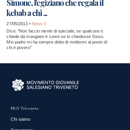
Simone, l'egiziano che regala il
kebab a chi ...
27/05/2013 •
News 5
Dice: “Non faccio niente di speciale, se qualcuno ti
chiede da mangiare è come se lo chiedesse Gesù.
Mio padre mi ha sempre detto di mettermi al posto di
chi è povero”
MGS Triveneto
Chi siamo