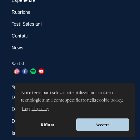
Esperienze
Rubriche
Testi Salesiani
Contatti
News
Social
Spazio app
Noi e terze parti selezionate utilizziamo cookie o
DBAnima
tecnologie simili come specificato nella cookie policy.
Leggi la policy
DBContest
DBDrive
Rifiuta
Accetta
Iscrizioni