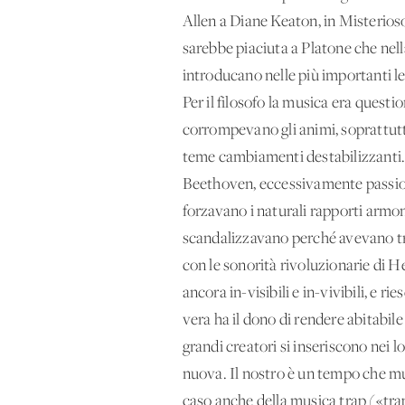
Allen a Diane Keaton, in Misterios
sarebbe piaciuta a Platone che nel
introducano nelle più importanti le
Per il filosofo la musica era questio
corrompevano gli animi, soprattutto
teme cambiamenti destabilizzanti. 
Beethoven, eccessivamente passion
forzavano i naturali rapporti armo
scandalizzavano perché avevano tra
con le sonorità rivoluzionarie di He
ancora in-visibili e in-vivibili, e r
vera ha il dono di rendere abitabile
grandi creatori si inseriscono nei l
nuova. Il nostro è un tempo che mu
caso anche della musica trap («tra