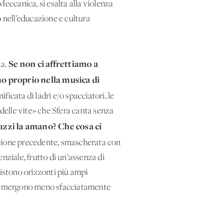
Meccanica, si esalta alla violenza
o nell’educazione e cultura
Se non ci affrettiamo a
ia.
mo proprio nella musica di
nificata di ladri e/o spacciatori, le
delle vite» che Sfera canta senza
azzi la amano? Che cosa ci
zione precedente, smascherata con
nziale, frutto di un’assenza di
sistono orizzonti più ampi
rite emergono meno sfacciatamente