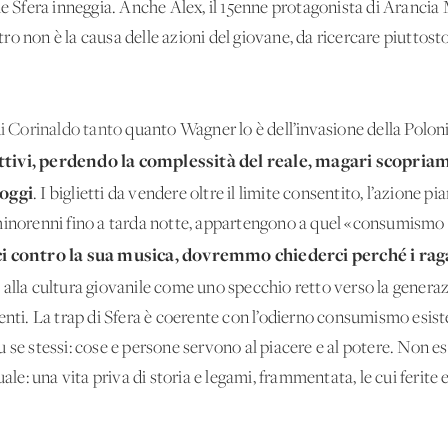
he Sfera inneggia. Anche Alex, il 15enne protagonista di Arancia 
o non è la causa delle azioni del giovane, da ricercare piuttost
di Corinaldo tanto
quanto Wagner lo è dell’invasione della Polon
ttivi, perdendo la complessità del reale, magari scopria
’oggi
. I biglietti da vendere oltre il limite consentito, l’azione pia
minorenni fino a tarda notte, appartengono a quel «consumismo 
ci contro la sua musica, dovremmo chiederci perché i rag
lla cultura giovanile come uno specchio retto verso la genera
enti. La trap di Sfera è coerente con l’odierno consumismo esiste
 se stessi: cose e persone servono al piacere e al potere. Non e
duale: una vita priva di storia e legami, frammentata, le cui fe