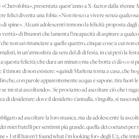
 «Cherofobia», presentata quest’anno a X-factor dalla 16enne Ma
ssere felici diventa una fobia: «Non riesco a vivere senza qualcos
o di spine». Alcuni adolescenti temono la felicità proposta dagli
 verità» di Brunori che lamenta l’incapacità di aspirare a qualco
che non sai rinunciare a quelle quattro, cinque cose/a cui non cr
alisti, in un’atmosfera da sera del dì di festa, in cui però la festa
na/questa felicità/che dura un minuto/ma che botta ci dà»; o si 
il timore di non esistere: «quindi Marlena torna a casa, che ho 
in che, con parole apparentemente acqua e sapone, tira fuori le 
e se mi stai ascoltando». Se proviamo ad ascoltare ciò che i rag
 di desiderare: dove il desiderio s’annulla, s’ingolfa, si nasconde,
bligato ad ascoltare la loro musica, ma da adolescente la ascolta
ei miei fratelli per sentirmi più grande, quella dei coetanei per
me « I still haven’t found what i’m looking for» degli U2, che inte