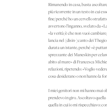
Rimanendo in casa, basta ascoltare
più ricorrente in un testo in cui e
fine/perché ho un cervello strafatt
avvertono l’inganno, svelato da «La
«la verità/è che non vuoi cambiare/
lancia nel (disin-)canto dei Thegiorn
durata un istante, perché «è putta
sprezzante dei Maneskin per celare 
abito al mare» di Francesca Michiel
relazioni, ripetendo: «Voglio veder
cosa desiderano o non hanno la forza
I miei genitori non mi hanno mai ob
prendevo in giro. Ascoltavo quella d
quella in cui io mi rispecchiavo: co