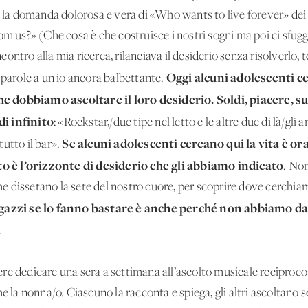
me la domanda dolorosa e vera di «Who wants to live forever» dei
rom us?» (Che cosa è che costruisce i nostri sogni ma poi ci sfu
ntro alla mia ricerca, rilanciava il desiderio senza risolverlo, t
Oggi alcuni adolescenti ce
 parole a un io ancora balbettante.
 che dobbiamo ascoltare il loro desiderio.
Soldi, piacere, s
di infinito
: «Rockstar,/due tipe nel letto e le altre due di là/gli a
Se alcuni adolescenti cercano qui la vita è or
utto il bar».
 è l’orizzonte di desiderio che gli abbiamo indicato
. Non
che dissetano la sete del nostro cuore, per scoprire dove cerchiam
agazzi se lo fanno bastare è anche perché non abbiamo d
.
ssere dedicare una sera a settimana all’ascolto musicale reciproc
he la nonna/o. Ciascuno la racconta e spiega, gli altri ascoltan