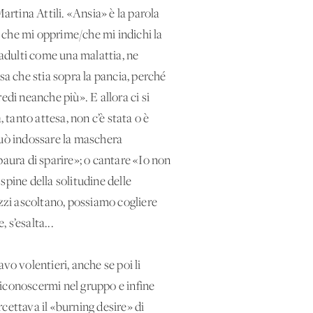
rtina Attili. «Ansia» è la parola
a che mi opprime/che mi indichi la
 adulti come una malattia, ne
sa che stia sopra la pancia, perché
edi neanche più». E allora ci si
, tanto attesa, non c’è stata o è
può indossare la maschera
paura di sparire»; o cantare «Io non
spine della solitudine delle
azzi ascoltano, possiamo cogliere
 s’esalta...
vo volentieri, anche se poi li
 riconoscermi nel gruppo e infine
rcettava il «burning desire» di