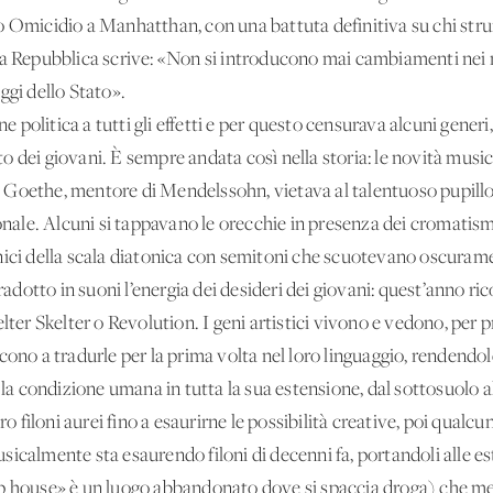
o Omicidio a Manhatthan, con una battuta definitiva su chi str
la Repubblica scrive: «Non si introducono mai cambiamenti nei 
ggi dello Stato».
ne politica a tutti gli effetti e per questo censurava alcuni generi,
 dei giovani. È sempre andata così nella storia: le novità music
Goethe, mentore di Mendelssohn, vietava al talentuoso pupillo 
ale. Alcuni si tappavano le orecchie in presenza dei cromatism
nici della scala diatonica con semitoni che scuotevano oscurame
dotto in suoni l’energia dei desideri dei giovani: quest’anno ri
lter Skelter o Revolution. I geni artistici vivono e vedono, per 
iescono a tradurle per la prima volta nel loro linguaggio, rendendole
 la condizione umana in tutta la sua estensione, dal sottosuolo al
oro filoni aurei fino a esaurirne le possibilità creative, poi qual
sicalmente sta esaurendo filoni di decenni fa, portandoli alle e
p house» è un luogo abbandonato dove si spaccia droga) che mes