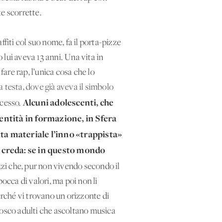
e scorrette.
ffiti col suo nome, fa il porta-pizze
lui aveva 13 anni. Una vita in
fare rap, l’unica cosa che lo
la testa, dove già aveva il simbolo
Alcuni adolescenti, che
ccesso.
dentità in formazione, in Sfera
ita materiale l’inno «trappista»
i creda: se in questo mondo
i che, pur non vivendo secondo il
occa di valori, ma poi non li
perché vi trovano un orizzonte di
nosco adulti che ascoltano musica