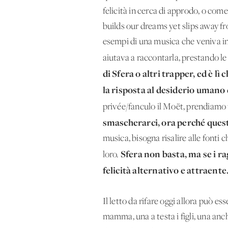
felicità in cerca di approdo, o co
builds our dreams yet slips away f
esempi di una musica che veniva inco
aiutava a raccontarla, prestando le
di Sfera o altri trapper, ed è lì
la risposta al desiderio umano 
privée/fanculo il Moët, prendiamo t
smascherarci, ora perché questo
musica, bisogna risalire alle fonti 
Sfera non basta, ma se i r
loro.
felicità alternativo e attraente
Il letto da rifare oggi allora può e
mamma, una a testa i figli, una anc