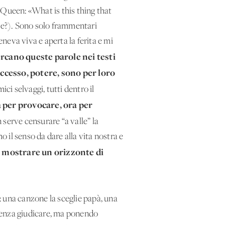
 Queen: «What is this thing that
gge?). Sono solo frammentari
eneva viva e aperta la ferita e mi
rcano queste parole nei testi
uccesso, potere, sono per loro
mici selvaggi, tutti dentro il
a per provocare, ora per
 serve censurare “a valle” la
o il senso da dare alla vita nostra e
a mostrare un orizzonte di
o: una canzone la sceglie papà, una
o senza giudicare, ma ponendo