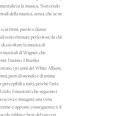
umentalizza la musica. Non credo
modi della musica, senza che se ne
 i cui ritmi, parole e danze
ali sono ritenute pericolose da chi
di ascoltare la musica di
i musicali di Wagner, che
nte l’animo. I Beatles
corrono i 50 anni del White Album,
primi, parti di mondo e di anima
 percepibili a tutti, perché l’arte
 cielo. I musicisti che seguono i
cuno scova e inaugura una vena
streme e opposte conseguenze: è il
cola rabbia e beat del rap con