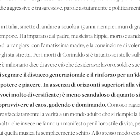
die aggressive e trasgressive, parole astutamente e politicament
n Italia, smette di andare a scuola a 15 anni, riempie i muri di gra
 compone. Ha imparato dal padre, musicista hippie, morto quando 
 di arrangiarsi con l’amatissima madre, e la convinzione di voler 
gli sta stretta.
Per i morti di Corinaldo si è tatuato sei stelle sul
 è milionario dice di avere ciò che desiderava: lavoro, soldi e su
 segnare il distacco generazionale e il rinforzo per un’i
 potere e piacere
In assenza di orizzonti superiori alla v
.
a voci molto diversificate) è meno scandaloso di quanto s
sopravvivere al caos, godendo e dominando.
Conosco ragazz
ire sfacciatamente la verità a un mondo adulto che si riempie la b
o altri che invece ne fanno un manifesto per il loro stile di vita, 
a cui quella musica fa semplicemente schifo. Allo stesso modo co