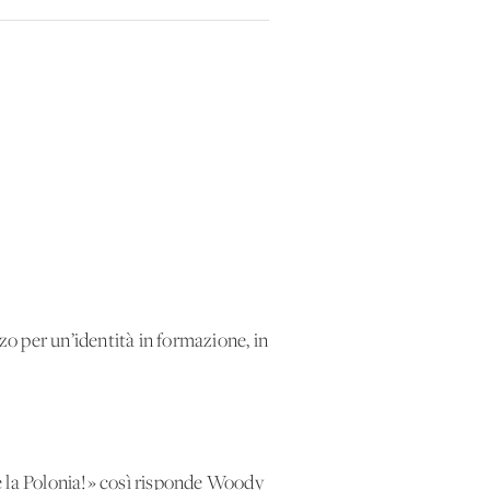
zo per un’identità in formazione, in
e la Polonia!» così risponde Woody