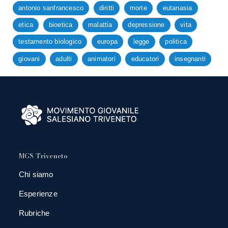
antonio sanfrancesco
diritti
morte
eutanasia
etica
bioetica
malattia
depressione
vita
testamento biologico
europa
legge
politica
giovani
adulti
animatori
educatori
insegnanti
MGS Triveneto
Chi siamo
Esperienze
Rubriche