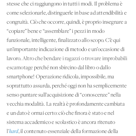
stesse che ci raggiungono in tutti i modi. Il problema è
come selezionarle, distinguerle in base ad attendibilità e
congruità. Ciò che occorre, quindi, è proprio insegnare a
“copiare” bene e “assemblare” i pezzi in modo
funzionale, intelligente, finalizzato allo scopo. C’è qui
un’importante indicazione di metodo e un’occasione di
lavoro.
Altro che bendare i ragazzi o trovare improbabili
escamotage
perché non sbircino dal libro o dallo
smartphone! Operazione ridicola, impossibile, ma
soprattutto assurda, perché oggi non ha semplicemente
senso puntare sull’acquisizione di “conoscenze” nella
vecchia modalità. La realtà è profondamente cambiata
e un dato è ormai certo: ciò che finora è stato e nel
sistema accademico e scolastico è ancora ritenuto
l’
hard
, il contenuto essenziale della formazione della