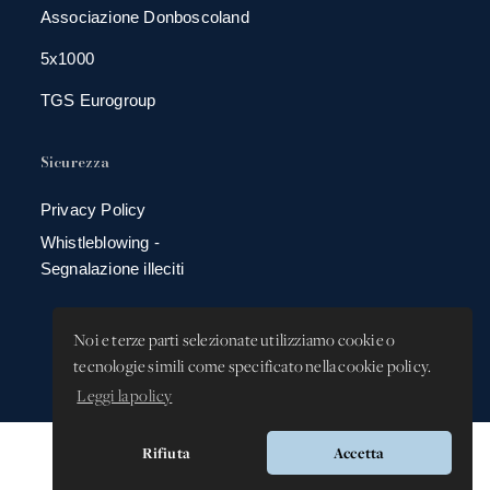
Associazione Donboscoland
5x1000
TGS Eurogroup
Sicurezza
Privacy Policy
Whistleblowing -
Segnalazione illeciti
Noi e terze parti selezionate utilizziamo cookie o
tecnologie simili come specificato nella cookie policy.
Leggi la policy
Rifiuta
Accetta
Versione app: 3.64.2 (18ea8745)