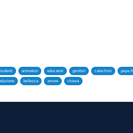
studenti
animatori
educatori
genitori
catechisti
papa f
relazione
bellezza
amore
chiesa