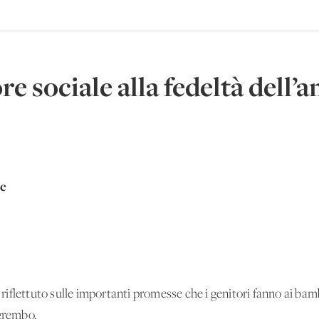
re sociale alla fedeltà dell’
re
iflettuto sulle importanti promesse che i genitori fanno ai bamb
 grembo.