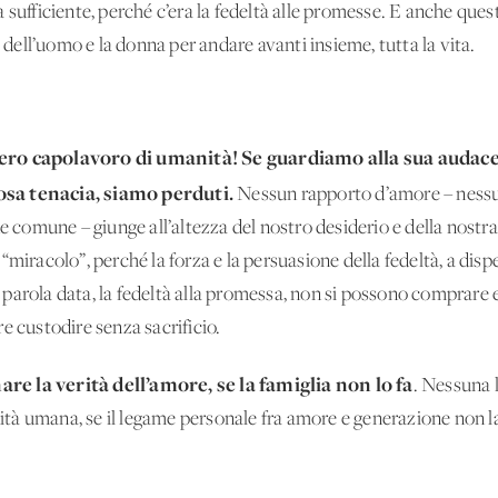
sufficiente, perché c’era la fedeltà alle promesse. E anche questo
o dell’uomo e la donna per andare avanti insieme, tutta la vita.
vero capolavoro di umanità!
Se guardiamo alla sua audace
osa tenacia, siamo perduti.
Nessun rapporto d’amore – nessu
ne comune – giunge all’altezza del nostro desiderio e della nostra
miracolo”, perché la forza e la persuasione della fedeltà, a dispe
lla parola data, la fedeltà alla promessa, non si possono comprar
e custodire senza sacrificio.
re la verità dell’amore, se la famiglia non lo fa
. Nessuna 
gnità umana, se il legame personale fra amore e generazione non la