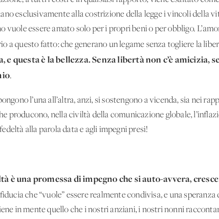
idano esclusivamente alla costrizione della legge i vincoli della vi
o vuole essere amato solo per i propri beni o per obbligo. L’am
prio a questo fatto: che generano un legame senza togliere la libe
, e questa è la bellezza. Senza libertà non c’è amicizia, 
nio
.
ngono l’una all’altra, anzi, si sostengono a vicenda, sia nei rappo
 che producono, nella civiltà della comunicazione globale, l’inf
nfedeltà alla parola data e agli impegni presi!
fedeltà è una promessa di impegno che si auto-avvera, cres
a fiducia che “vuole” essere realmente condivisa, e una speranza 
iene in mente quello che i nostri anziani, i nostri nonni raccont