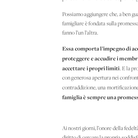
Possiamo aggiungere che, a ben gu
famigliare è fondata sulla promessa 
fanno l’un l’altra.
Essa comporta l’impegno di acco
proteggere e accudire i membri p
accettare i propri limiti
. E la pr
con generosa apertura nei confront
contraddizione, una mortificazione
famiglia è sempre una promessa c
Ai nostri giorni, l’onore della fed
diritto di cercare la propria soddis