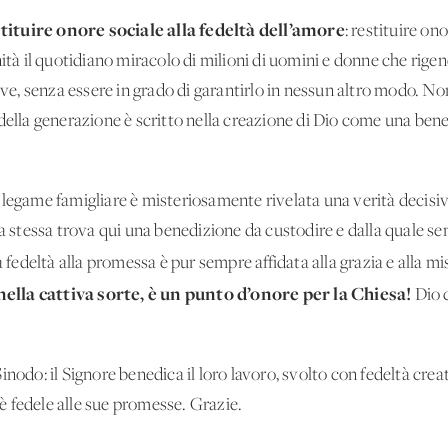
tituire onore sociale alla fedeltà dell’amore
: restituire on
nità il quotidiano miracolo di milioni di uomini e donne che rig
ive, senza essere in grado di garantirlo in nessun altro modo. No
della generazione è scritto nella creazione di Dio come una bene
 legame famigliare è misteriosamente rivelata una verità decisiv
sa stessa trova qui una benedizione da custodire e dalla quale 
a fedeltà alla promessa è pur sempre affidata alla grazia e alla mi
ella cattiva sorte, è un punto d’onore per la Chiesa!
Dio c
nodo: il Signore benedica il loro lavoro, svolto con fedeltà creat
, è fedele alle sue promesse. Grazie.