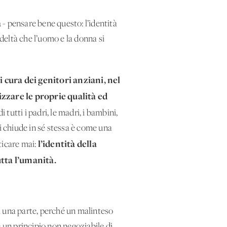
a
- pensare bene questo: l’identità
edeltà che l’uomo e la donna si
 cura dei genitori anziani, nel
izzare le proprie qualità ed
 tutti i padri, le madri, i bambini,
 chiude in sé stessa è come una
l’identità della
ticare mai:
utta l’umanità.
Da una parte, perché un malinteso
me un principio non negoziabile di