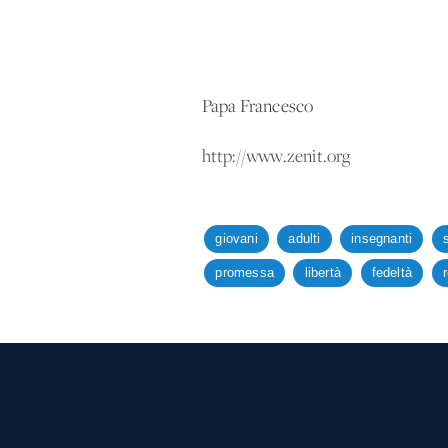
Papa Francesco
http://www.zenit.org
giovani
adulti
insegnanti
promessa
libertà
fedeltà