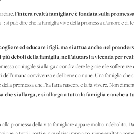
l’intera realtà famigliare è fondata sulla promess
ardare,
-: si può dire che la famiglia vive della promessa d’amore e di f
gliere ed educare i figli; ma si attua anche nel prendersi
iù deboli della famiglia, nell’aiutarsi a vicenda per real
omessa coniugale si allarga a condividere le gioie e le sofferenze di
i dell’umana convivenza e del bene comune. Una famiglia che si
 della promessa che l’ha fatta nascere e la fa vivere. Non dimen
he si allarga, e si allarga a tutta la famiglia e anche a t
eltà alla promessa della vita famigliare appare molto indebolito. 
fazione, a tutti i costi e in qualsiasi rapporto, viene esaltato co