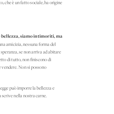
, che è un fatto sociale, ha origine
 bellezza, siamo intimoriti, ma
na amicizia, nessuna forma del
 speranza, se non arriva ad abitare
tto di tutto, non finiscono di
e e vendere. Non si possono
legge può imporre la bellezza e
 scrive nella nostra carne.