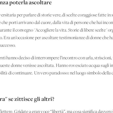
nza poterla ascoltare
sitaria per parlare di storie vere, di scelte coraggiose fatte in s
e che porti arrivano dal cuore, dalla vita di persone che hai inc
ante il convegno "Accogliere la vita. Storie di libere scelte" or
no. Era un’occasione per ascoltare testimonianze di donne che ha
successo.
nti hanno deciso di interrompere l’incontro con urla, striscioni
ueste donne venisse ascoltata. Hanno rovesciato acqua sugli impi
lità di continuare. Un vero paradosso: nel luogo simbolo della cul
a" se zittisce gli altri?
ettere. Gridate a gran voce “libertà”, ma cosa significa davvero? 