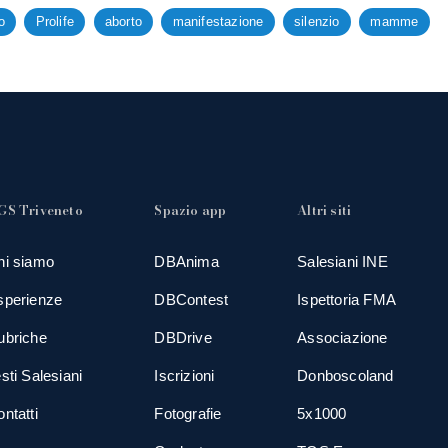
o
Prolife
aborto
manifestazione
silenzio
mamme
GS Triveneto
Spazio app
Altri siti
hi siamo
DBAnima
Salesiani INE
sperienze
DBContest
Ispettoria FMA
ubriche
DBDrive
Associazione
sti Salesiani
Iscrizioni
Donboscoland
ntatti
Fotografie
5x1000