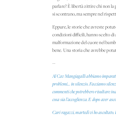
parlare? È libertà zittire chi non 
si scontrano, ma sempre nel rispet
Eppure, le storie che avreste potu
condizioni difficili, hanno scelto 
malformazione del cuore nel bambin
bene. Una storia che avrebbe potut
--
Al Cav Mangiagalli abbiamo imparato u
problemi… in silenzio. Facciamo silenzi
commenti che potrebbero risultare inad
cosa sia l’accoglienza. E dopo aver a
Cari ragazzi, martedì vi ho ascoltato. 