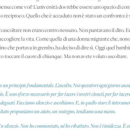
la pensa come voi? L’università dovrebbe essere uno spazio di conf
to reciproco. Quello che è accaduto non è stato un confronto: è
to ascoltare non erano contro nessuno. Non puntavano il dito. 
di accogliere la vita. Come quella di una donna migrante che, nono
o che portava in grembo, ha deciso di dire sì. Oggi quel bambino
o toccare il cuore di chiunque. Ma non avete voluto ascoltare.
n principio fondamentale. L’ascolto. Noi operatori ogni giorno ascolti
o. È uno sforzo necessario per far tacere i nostri vissuti, per far tacer
eguati. Facciamo silenzio e ascoltiamo. E, in quello stare lì interamen
scoltato proponiamo un aiuto, un sostegno, tendiamo una mano.
In silenzio. Non ho commentato, né ho ribattuto. Non è timidezza. È ess