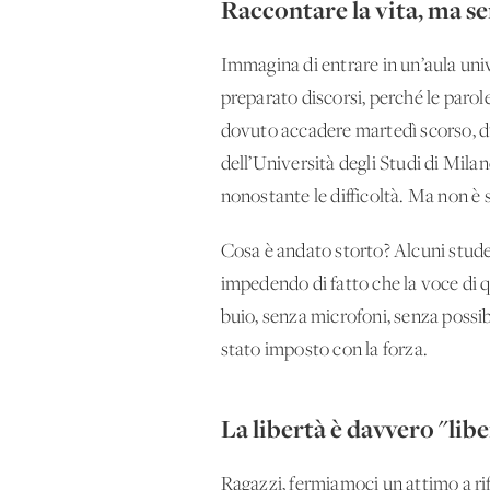
Raccontare la vita, ma se
Immagina di entrare in un’aula univer
preparato discorsi, perché le parol
dovuto accadere martedì scorso, dur
dell’Università degli Studi di Mila
nonostante le difficoltà. Ma non è 
Cosa è andato storto? Alcuni stude
impedendo di fatto che la voce di q
buio, senza microfoni, senza possibi
stato imposto con la forza.
La libertà è davvero "liber
Ragazzi, fermiamoci un attimo a rifl