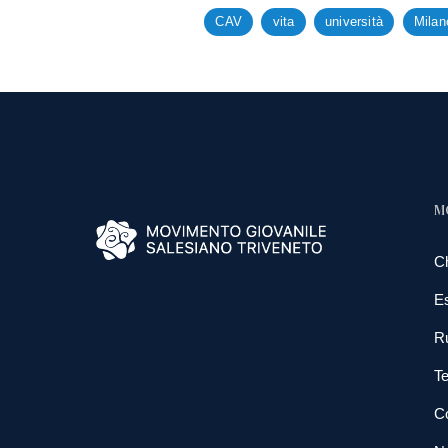
CAV
vita
università
Milan
M
C
E
R
Te
Co