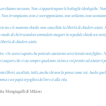
cerchiamo nessuno. Non ci appartengono le battaglie ideologiche. No
o. Non irrompiamo, non ci sovrapponiamo, non urliamo, non suoniamo
nzio me e le mamme chiedo: non cancellate la libertà di chiedere aiuto. A
so modo di chi trovandosi ammalato magari in ospedale chiede un sosteg
libertà di chiedere aiuto.
e: «Se avessi saputo che potevate aiutarmi avrei tenuto mio figlio». 
 vi auguro che ci sia sempre qualcuno vicino a voi pronto ad aiutarvi p
ini liberi, ascoltate, tutti, anche chi non la pensa come voi. Anche q
ma e un papà orgogliosi del loro sì alla vita.
vita Mangiagalli di Milano