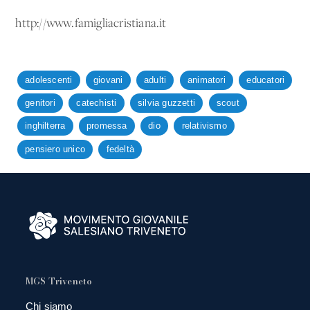
http://www.famigliacristiana.it
adolescenti
giovani
adulti
animatori
educatori
genitori
catechisti
silvia guzzetti
scout
inghilterra
promessa
dio
relativismo
pensiero unico
fedeltà
MGS Triveneto
Chi siamo