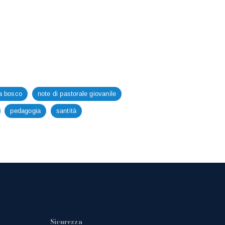
ta bosco
note di pastorale giovanile
pedagogia
santità
Sicurezza