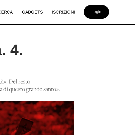
CERCA
GADGETS
ISCRIZIONI
Login
. 4.
tà». Del resto
iva di questo grande santo».