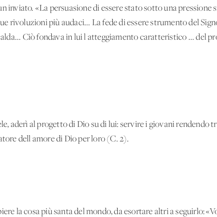
n inviato. «La persuasione di essere stato sotto una pressione s
 sue rivoluzioni più audaci... La fede di essere strumento del Sig
alda... Ciò fondava in lui l'atteggiamento caratteristico ... del p
le, aderì al progetto di Dio su di lui: servire i giovani rendendo 
tore dell'amore di Dio per loro (C. 2).
iere la cosa più santa del mondo, da esortare altri a seguirlo: 