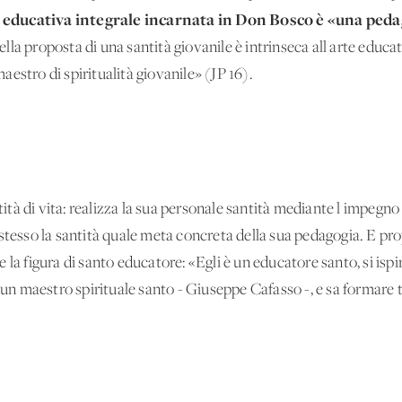
e educativa integrale incarnata in Don Bosco è «una pedag
 della proposta di una santità giovanile è intrinseca all'arte educ
estro di spiritualità giovanile» (JP 16).
tà di vita: realizza la sua personale santità mediante l'impegno
 stesso la santità quale meta concreta della sua pedagogia. E p
la figura di santo educatore: «Egli è un educatore santo, si ispi
i un maestro spirituale santo - Giuseppe Cafasso -, e sa formare 