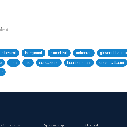
le.it
educatori
insegnanti
catechisti
animatori
giovanni battis
b
fma
dio
educazione
buoni cristiani
onesti cittadini
le
GS Triveneto
Spazio app
Altri siti