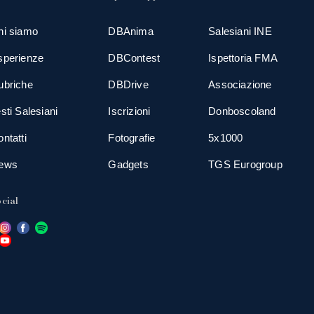
hi siamo
DBAnima
Salesiani INE
sperienze
DBContest
Ispettoria FMA
ubriche
DBDrive
Associazione
sti Salesiani
Iscrizioni
Donboscoland
ntatti
Fotografie
5x1000
ews
Gadgets
TGS Eurogroup
cial