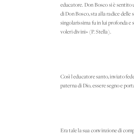
educatore. Don Bosco si è sentito u
di Don Bosco, sta alla radice delle
singolarissima fu in lui profonda e s
voleri divini» (P. Stella).
Così l'educatore santo, inviato fede
paterna di Dio, essere segno e porta
Era tale la sua convinzione di comp