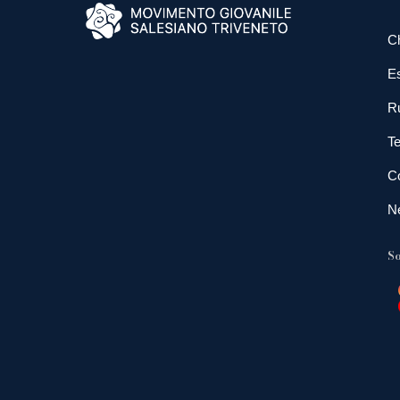
C
E
R
Te
Co
N
So