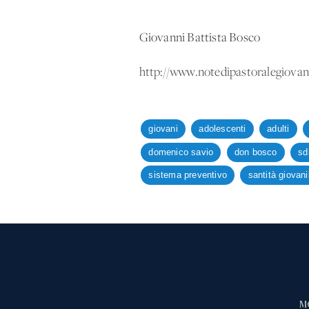
Giovanni Battista Bosco
http://www.notedipastoralegiovani
giovani
adolescenti
adulti
domenico savio
don bosco
sd
sistema preventivo
santità giovani
M