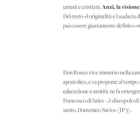
Anzi, la vision
umani e cristiani.
Del resto «l'originalità e l'audacia
può essere giustamente definito «ma
Don Bosco vive immerso nella santi
apostolico, e sa proporre al tempo
educazione e santità ne fa emergere 
Francesco di Sales -, è discepolo d
santo, Domenico Savio» (JP 5).