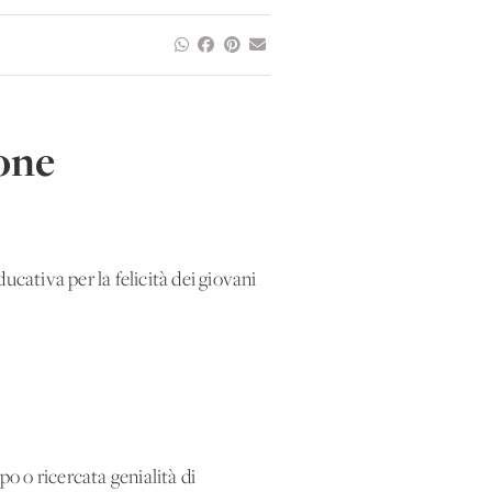
one
cativa per la felicità dei giovani
po o ricercata genialità di