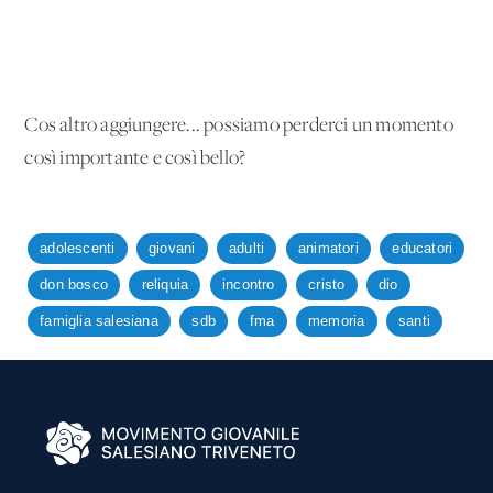
Cos'altro aggiungere... possiamo perderci un momento
così importante e così bello?
adolescenti
giovani
adulti
animatori
educatori
don bosco
reliquia
incontro
cristo
dio
famiglia salesiana
sdb
fma
memoria
santi