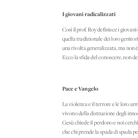
I giovani radicalizzati
Così il prof. Roy definisce i giovani
quella tradizionale dei loro genitor
una rivolta generalizzata, ma non è
Ecco la sfida del conoscere, non del
Pace e Vangelo
La violenza e il terrore e le loro ar
vivono della distruzione degli innoc
Gesù chiede il perdono e noi cerch
che chi prende la spada di spada pe