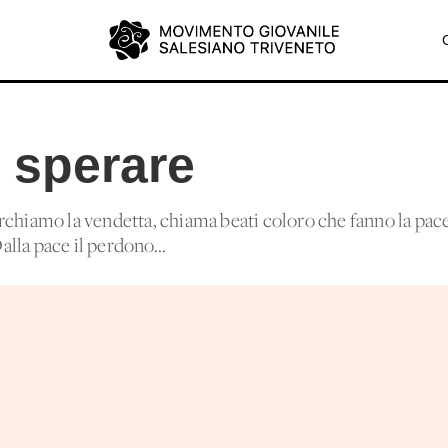
 sperare
rchiamo la vendetta, chiama beati coloro che fanno la pace
Dalla pace il perdono...