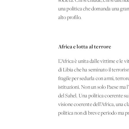
società. Chi si chiude, chi si difend
una politica che domanda una gran
alto profilo.
Africa e lotta al terrore
L’Africa è unita dalle vittime e le
di Libia che ha seminato il terroris
fragile per sedurla con armi, terrore
istituzioni. Non un solo Paese ma l
del Sahel. Una politica coerente su
visione coerente dell’Africa, una c
politica non di breve periodo ma p