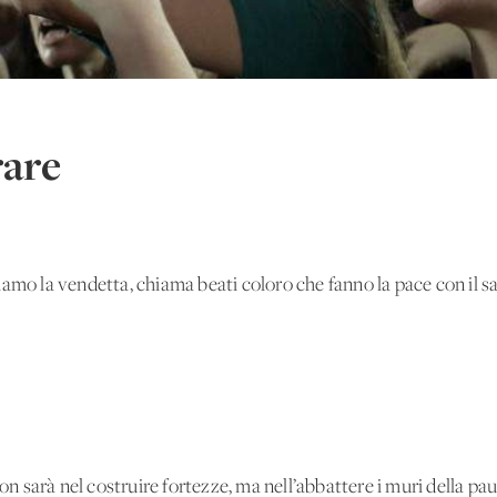
rare
amo la vendetta, chiama beati coloro che fanno la pace con il san
non sarà nel costruire fortezze, ma nell’abbattere i muri della pau