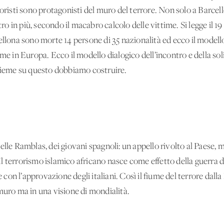
roristi sono protagonisti del muro del terrore. Non solo a Barcel
 in più, secondo il macabro calcolo delle vittime. Si legge il 1
cellona sono morte 14 persone di 35 nazionalità ed ecco il model
ome in Europa. Ecco il modello dialogico dell’incontro e della so
nsieme su questo dobbiamo costruire.
lle Ramblas, dei giovani spagnoli: un appello rivolto al Paese, ma
 terrorismo islamico africano nasce come effetto della guerra di
e con l’approvazione degli italiani. Così il fiume del terrore dalla
muro ma in una visione di mondialità.