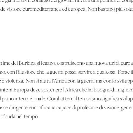
e è già morto. Il coraggio dei giovani rinvia a una politica di cora
de visione euromediterranea ed europea. Non bastano più soluz
 vittime del Burkina si legano, costruiscono una nuova unità euro
mo, con l’illusione che la guerra possa servire a qualcosa. Forse 
 e violenza. Non si aiuta l’Africa con la guerra ma con lo sviluppo
’intera Europa deve sostenere l’Africa che ha bisogno di migliora
l piano internazionale. Combattere il terrorismo significa svilup
lasse dirigente euroafricana capace di profezia e di visione, gen
rofonda nel tempo.