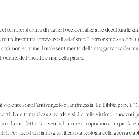
 del terrore: si tratta di ragazzi occidentalizzati e deculturalizza
i, ma reinventata attraverso il salafismo. Il terrorismo sarebbe 
 così, non esprime il reale sentimento della maggioranza dei mus
l’odiare, dell’ascolto e non della paura.
mi violente sono l’antivangelo e l’antimessia. La Bibbia pone il “N
enti. La vittima Gesù si rende visibile nelle vittime innocenti pr
iamo la vendetta. Noi vendichiamo e compriamo armi per fare at
rirà. Per secoli abbiamo giustificato la teologia della guerra e 