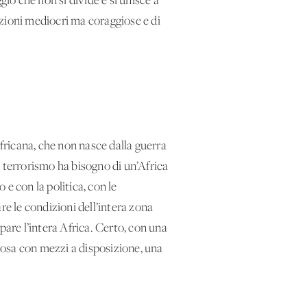
ggio che non si divide e si unisce a
ioni mediocri ma coraggiose e di
africana, che non nasce dalla guerra
il terrorismo ha bisogno di un’Africa
 e con la politica, con le
re le condizioni dell’intera zona
pare l’intera Africa. Certo, con una
erosa con mezzi a disposizione, una