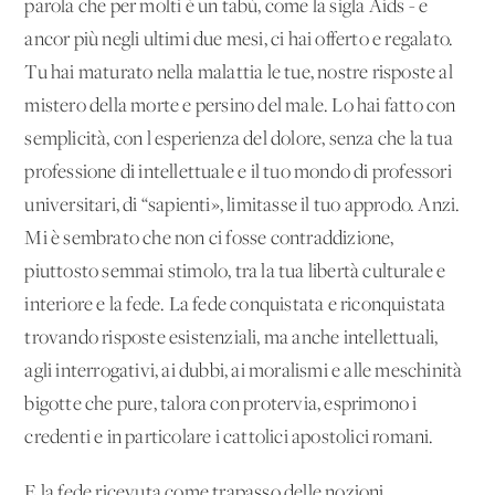
parola che per molti è un tabù, come la sigla Aids - e
ancor più negli ultimi due mesi, ci hai offerto e regalato.
Tu hai maturato nella malattia le tue, nostre risposte al
mistero della morte e persino del male. Lo hai fatto con
semplicità, con l'esperienza del dolore, senza che la tua
professione di intellettuale e il tuo mondo di professori
universitari, di “sapienti», limitasse il tuo approdo. Anzi.
Mi è sembrato che non ci fosse contraddizione,
piuttosto semmai stimolo, tra la tua libertà culturale e
interiore e la fede. La fede conquistata e riconquistata
trovando risposte esistenziali, ma anche intellettuali,
agli interrogativi, ai dubbi, ai moralismi e alle meschinità
bigotte che pure, talora con protervia, esprimono i
credenti e in particolare i cattolici apostolici romani.
E la fede ricevuta come trapasso delle nozioni,