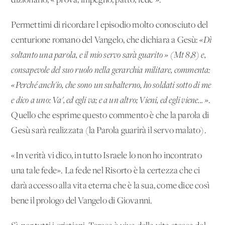
dizionario, « prova, impegno, patto, fede ».
Permettimi di ricordare l'episodio molto conosciuto del
centurione romano del Vangelo, che dichiara a Gesù:
«Dì
soltanto una parola, e il mio servo sarà guarito » (Mt 8,8) e,
consapevole del suo ruolo nella gerarchia militare, commenta:
«Perché anch'io, che sono un subalterno, ho soldati sotto di me
e dico a uno: Va', ed egli va; e a un altro; Vieni, ed egli viene... »
.
Quello che esprime questo commento è che la parola di
Gesù sarà realizzata (la Parola guarirà il servo malato).
«In verità vi dico, in tutto Israele lo non ho incontrato
una tale fede». La fede nel Risorto è la certezza che ci
darà accesso alla vita eterna che è la sua, come dice così
bene il prologo del Vangelo di Giovanni.