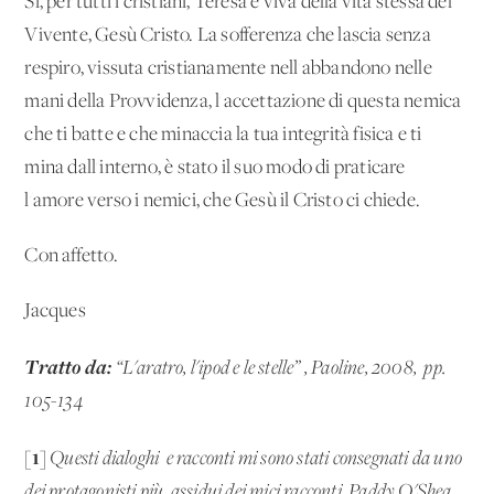
Sì, per tutti i cristiani, Teresa è viva della vita stessa del
Vivente, Gesù Cristo. La sofferenza che lascia senza
respiro, vissuta cristianamente nell'abbandono nelle
mani della Provvidenza, l'accettazione di questa nemica
che ti batte e che minaccia la tua integrità fisica e ti
mina dall'interno, è stato il suo modo di praticare
l'amore verso i nemici, che Gesù il Cristo ci chiede.
Con affetto.
Jacques
Tratto da:
“L'aratro, l'ipod e le stelle” , Paoline, 2008, pp.
105-134
[1]
Questi dialoghi e racconti mi sono stati consegnati da uno
dei protagonisti più
assidui dei mici racconti, Paddy O'Shea.