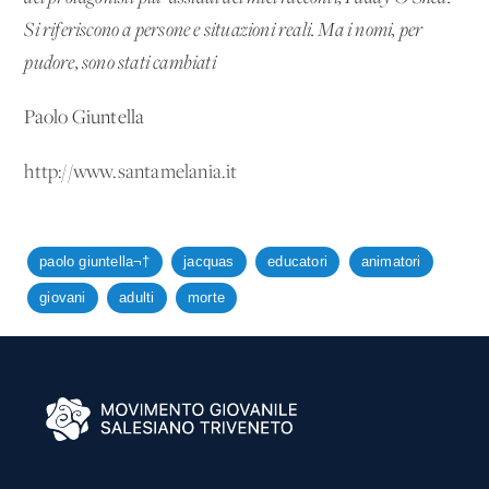
Si riferiscono a persone e situazioni reali. Ma i nomi, per
pudore, sono stati cambiati
Paolo Giuntella
http://www.santamelania.it
paolo giuntella¬†
jacquas
educatori
animatori
giovani
adulti
morte