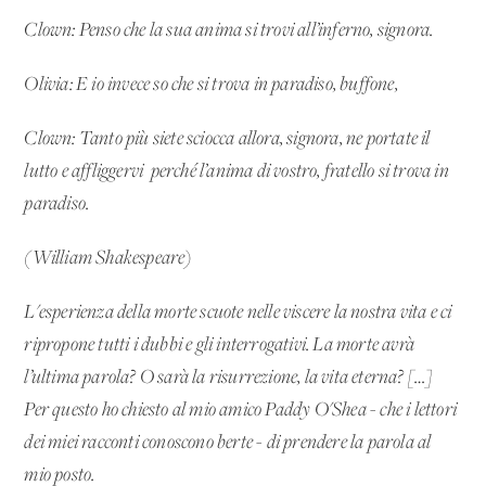
Clown: Penso che la sua anima si trovi all’inferno, signora.
Olivia: E io invece so che si trova in paradiso, buffone,
Clown: Tanto più siete sciocca allora, signora, ne portate il
lutto e affliggervi perché l’anima di vostro, fratello si trova in
paradiso.
(William Shakespeare)
L'esperienza della morte scuote nelle viscere la nostra vita e ci
ripropone tutti i dubbi e gli interrogativi. La morte avrà
l’ultima parola? O sarà la risurrezione, la vita eterna? […]
Per questo ho chiesto al mio amico Paddy O'Shea - che i lettori
dei miei racconti conoscono berte - di prendere la parola al
mio posto.