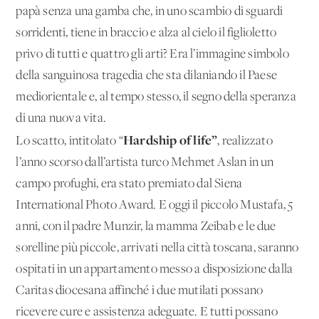
papà senza una gamba che, in uno scambio di sguardi
sorridenti, tiene in braccio e alza al cielo il figlioletto
privo di tutti e quattro gli arti? Era l’immagine simbolo
della sanguinosa tragedia che sta dilaniando il Paese
mediorientale e, al tempo stesso, il segno della speranza
di una nuova vita.
Hardship of life”
Lo scatto, intitolato “
, realizzato
l’anno scorso dall’artista turco Mehmet Aslan in un
campo profughi, era stato premiato dal Siena
International Photo Award. E oggi il piccolo Mustafa, 5
anni, con il padre Munzir, la mamma Zeibab e le due
sorelline più piccole, arrivati nella città toscana, saranno
ospitati in un appartamento messo a disposizione dalla
Caritas diocesana affinché i due mutilati possano
ricevere cure e assistenza adeguate. E tutti possano