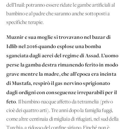
dell’Inail: potranno essere ridate le gambe artificiali al
bambino e al padre che saranno anche sottoposti a
specifiche terapie.
Muznir e sua moglie si trovavano nel bazar di
Idlib nel 2016 quando esplose una bomba
sganciata dagli aerei del regime di Assad. L’uomo
perse la gamba destra rimanendo ferito in modo
grave mentre la madre, che all’epoca era incinta
di Mustafa, respirò il gas nervino sprigionato
dagli ordigni con conseguenze irreparabili per il
feto
. Il bambino nacque affetto da tetramelia (privo
cioè dei quattro arti). Tre anni dopo la famiglia fuggì,
come altre centinaia di migliaia di rifugiati, nel sud della
Turchia, a ridosso del confine siriano. Finché non è