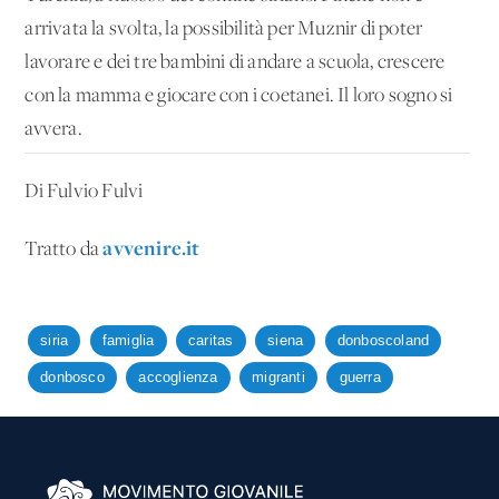
arrivata la svolta, la possibilità per Muznir di poter
lavorare e dei tre bambini di andare a scuola, crescere
con la mamma e giocare con i coetanei. Il loro sogno si
avvera.
Di Fulvio Fulvi
avvenire.it
Tratto da
siria
famiglia
caritas
siena
donboscoland
donbosco
accoglienza
migranti
guerra