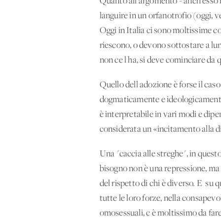
Quanto all'argomento - anch'esso 
languire in un orfanotrofio (oggi, 
Oggi in Italia ci sono moltissime c
riescono, o devono sottostare a lun
non ce l'ha, si deve cominciare da q
Quello dell'adozione è forse il cas
dogmaticamente e ideologicamente. 
è interpretabile in vari modi e dip
considerata un «incitamento alla d
Una "caccia alle streghe", in ques
bisogno non è una repressione, ma 
del rispetto di chi è diverso. E' su
tutte le loro forze, nella consapev
omosessuali, c'è moltissimo da far