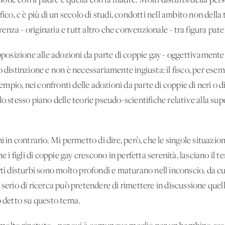
azione con il padre e quella con la madre. Molti disturbi della per
fico, c'è più di un secolo di studi, condotti nell'ambito non della
ferenza - originaria e tutt'altro che convenzionale - tra figura pat
osizione alle adozioni da parte di coppie gay - oggettivament
 distinzione e non è necessariamente ingiusta: il fisco, per esem
sempio, nei confronti delle adozioni da parte di coppie di neri o di 
o stesso piano delle teorie pseudo-scientifiche relative alla supe
 contrario. Mi permetto di dire, però, che le singole situazioni 
he i figli di coppie gay crescono in perfetta serenità, lasciano il
rti disturbi sono molto profondi e maturano nell'inconscio, da cui
 serio di ricerca può pretendere di rimettere in discussione que
o detto su questo tema.