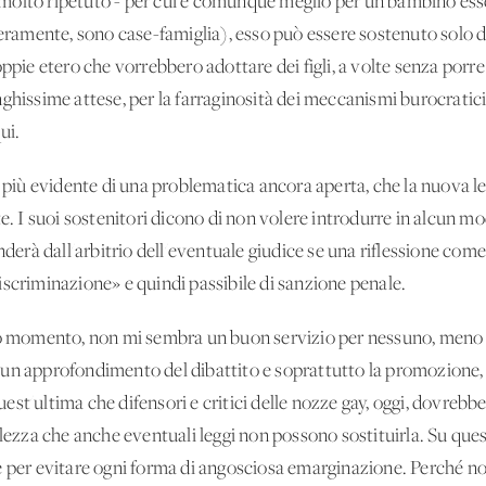
molto ripetuto - per cui è comunque meglio per un bambino ess
veramente, sono case-famiglia), esso può essere sostenuto solo d
oppie etero che vorrebbero adottare dei figli, a volte senza porr
ghissime attese, per la farraginosità dei meccanismi burocratici.
ui.
o più evidente di una problematica ancora aperta, che la nuova le
I suoi sostenitori dicono di non volere introdurre in alcun mod
enderà dall'arbitrio dell'eventuale giudice se una riflessione co
iscriminazione» e quindi passibile di sanzione penale.
to momento, non mi sembra un buon servizio per nessuno, meno ch
un approfondimento del dibattito e soprattutto la promozione, i
 quest'ultima che difensori e critici delle nozze gay, oggi, dovre
olezza che anche eventuali leggi non possono sostituirla. Su ques
e per evitare ogni forma di angosciosa emarginazione. Perché n