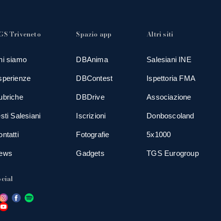
GS Triveneto
Spazio app
Altri siti
hi siamo
DBAnima
Salesiani INE
sperienze
DBContest
Ispettoria FMA
ubriche
DBDrive
Associazione
sti Salesiani
Iscrizioni
Donboscoland
ntatti
Fotografie
5x1000
ews
Gadgets
TGS Eurogroup
cial