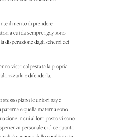
te il merito di prendere
ori a cui da sempre i gay sono
lla disperazione dagli scherni dei
nno visto calpestata la propria
lorizzarla e difenderla,
o stesso piano le unioni gay e
ra paterna e quella materna sono
tuazione in cui al loro posto vi sono
esperienza personale ci dice quanto