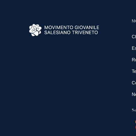
M
C
E
R
Te
Co
N
So