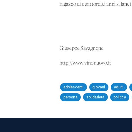
ragazzo di quattordici anni si lanci 
Giuseppe Savagnone
http://www.vinonuovo.it
adolescenti
giovani
adulti
persona
solidarietà
politica