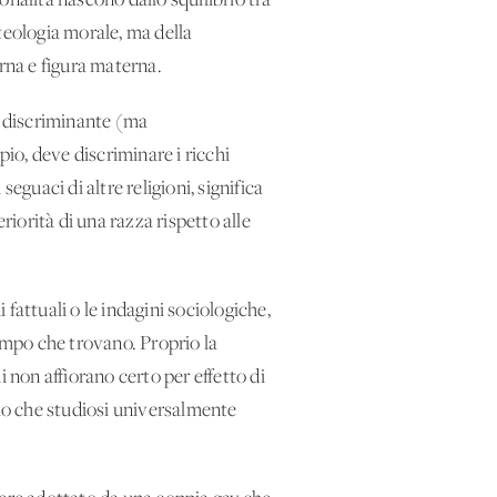
sonalità nascono dallo squilibrio tra
 teologia morale, ma della
erna e figura materna.
e discriminante (ma
pio, deve discriminare i ricchi
seguaci di altre religioni, significa
riorità di una razza rispetto alle
fattuali o le indagini sociologiche,
 tempo che trovano. Proprio la
 non affiorano certo per effetto di
llo che studiosi universalmente