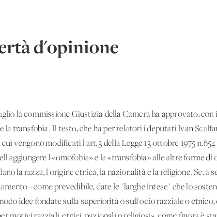
ertà d'opinione
uglio la commissione Giustizia della Camera ha approvato, con i 
 la transfobia. Il testo, che ha per relatori i deputati Ivan Sca
cui vengono modificati l'art.3 della Legge 13 ottobre 1975 n.654 e
nell'aggiungere l'«omofobia» e la «transfobia» alle altre forme di
o la razza, l'origine etnica, la nazionalità e la religione. Se, a 
amento - come prevedibile, date le "larghe intese" che lo sosten
 modo idee fondate sulla superiorità o sull'odio razziale o etnic
 motivi razziali, etnici, nazionali o religiosi», come finora è st