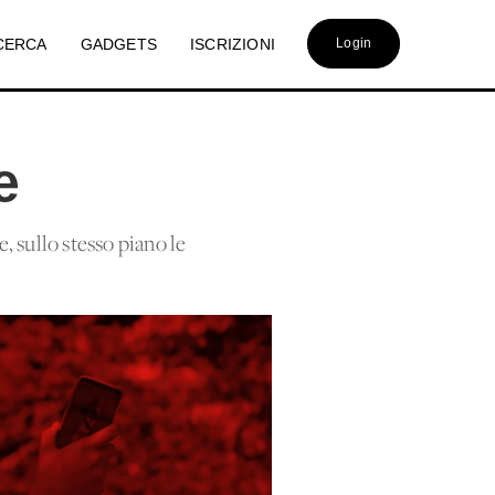
CERCA
GADGETS
ISCRIZIONI
Login
e
, sullo stesso piano le