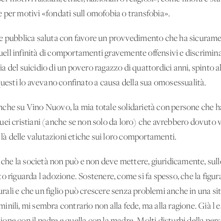
 per motivi «fondati sull'omofobia o transfobia».
e pubblica saluta con favore un provvedimento che ha sicuramen
ll'infinità di comportamenti gravemente offensivi e discriminat
izia del suicidio di un povero ragazzo di quattordici anni, spinto a
questi lo avevano confinato a causa della sua omosessualità.
che su Vino Nuovo, la mia totale solidarietà con persone che ha
ei cristiani (anche se non solo da loro) che avrebbero dovuto va
i là delle valutazioni etiche sui loro comportamenti.
e che la società non può e non deve mettere, giuridicamente, sull
o riguarda l'adozione. Sostenere, come si fa spesso, che la figu
turali e che un figlio può crescere senza problemi anche in una si
nili, mi sembra contrario non alla fede, ma alla ragione. Già l'