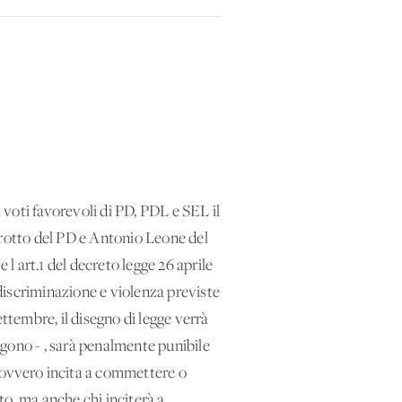
voti favorevoli di PD, PDL e SEL il
lfarotto del PD e Antonio Leone del
 l'art.1 del decreto legge 26 aprile
 discriminazione e violenza previste
settembre, il disegno di legge verrà
gono - , sarà penalmente punibile
o, ovvero incita a commettere o
ato, ma anche chi inciterà a