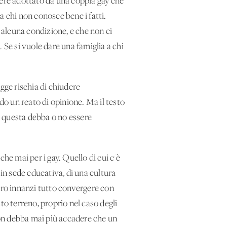
ere adottato da una coppia gay che
a chi non conosce bene i fatti.
e alcuna condizione, e che non ci
 Se si vuole dare una famiglia a chi
gge rischia di chiudere
o un reato di opinione. Ma il testo
me questa debba o no essere
e mai per i gay. Quello di cui c'è
n sede educativa, di una cultura
bbero innanzi tutto convergere con
to terreno, proprio nel caso degli
on debba mai più accadere che un