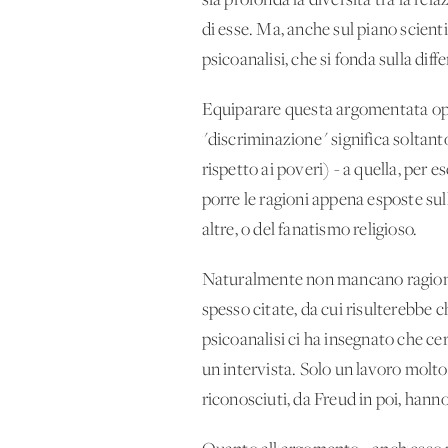
sia profonda la diversità tra la rel
di esse. Ma, anche sul piano scienti
psicoanalisi, che si fonda sulla dif
Equiparare questa argomentata opp
"discriminazione" significa soltanto
rispetto ai poveri) - a quella, per e
porre le ragioni appena esposte sull
altre, o del fanatismo religioso.
Naturalmente non mancano ragioni in
spesso citate, da cui risulterebbe c
psicoanalisi ci ha insegnato che ce
un'intervista. Solo un lavoro molto
riconosciuti, da Freud in poi, hann