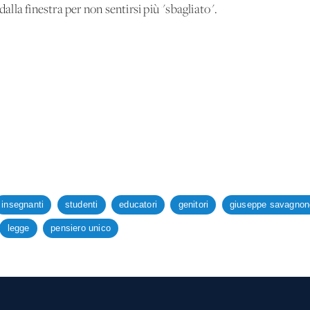
dalla finestra per non sentirsi più "sbagliato".
insegnanti
studenti
educatori
genitori
giuseppe savagnon
legge
pensiero unico