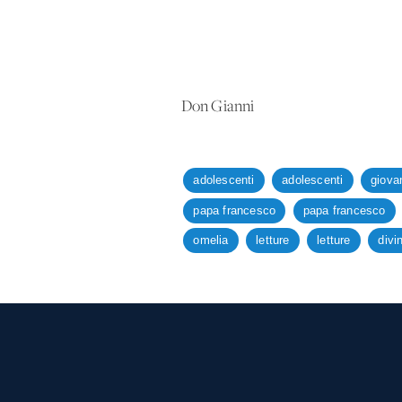
Don Gianni
adolescenti
adolescenti
giova
papa francesco
papa francesco
omelia
letture
letture
divi