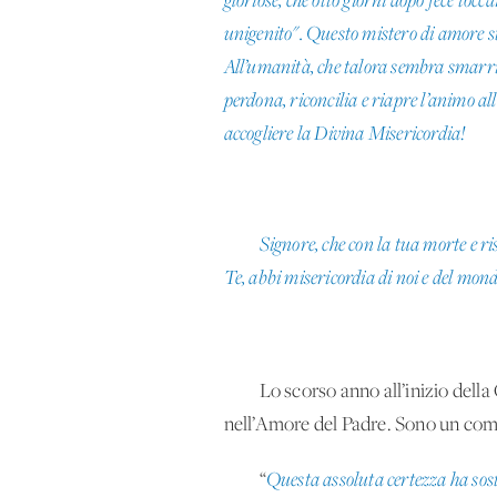
gloriose, che otto giorni dopo fece toc
unigenito". Questo mistero di amore sta
All’umanità, che talora sembra smarrita
perdona, riconcilia e riapre l’animo a
accogliere la Divina Misericordia!
Signore, che con la tua morte e ri
Te, abbi misericordia di noi e del mond
Lo scorso anno all’inizio dell
nell’Amore del Padre. Sono un com
“
Questa assoluta certezza ha sost