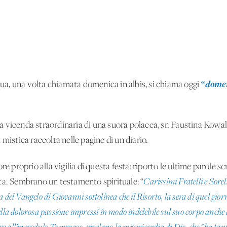
“domen
una volta chiamata domenica in albis, si chiama oggi
 vicenda straordinaria di una suora polacca, sr. Faustina Kowal
mistica raccolta nelle pagine di un diario.
e proprio alla vigilia di questa festa: riporto le ultime parole s
ta. Sembrano un testamento spirituale: “
Carissimi Fratelli e Sorel
 del Vangelo di Giovanni sottolinea che il Risorto, la sera di quel gior
ni della dolorosa passione impressi in modo indelebile sul suo corpo anch