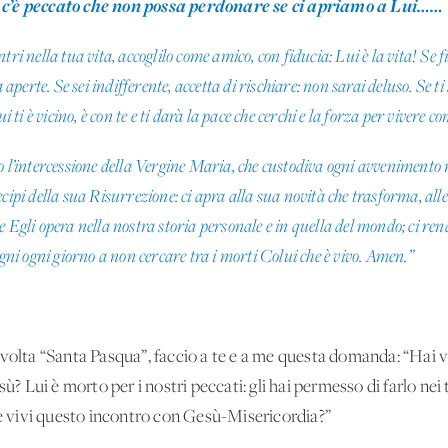
 c’è peccato che non possa perdonare se ci apriamo a Lui……
ri nella tua vita, accoglilo come amico, con fiducia: Lui è la vita! Se f
 aperte. Se sei indifferente, accetta di rischiare: non sarai deluso. Se t
i ti è vicino, è con te e ti darà la pace che cerchi e la forza per vivere 
o l’intercessione della Vergine Maria, che custodiva ogni avvenimento n
cipi della sua Risurrezione: ci apra alla sua novità che trasforma, alle
 Egli opera nella nostra storia personale e in quella del mondo; ci rend
egni ogni giorno a non cercare tra i morti Colui che è vivo. Amen.”
ta “Santa Pasqua”, faccio a te e a me questa domanda: “Hai v
ù? Lui è morto per i nostri peccati: gli hai permesso di farlo nei 
 vivi questo incontro con Gesù-Misericordia?”