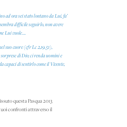
ino ad ora sei stato lontano da Lui, fa’
i sembra difficile seguirlo, non avere
come Lui vuole….
el suo cuore (cfr Lc 2,19.51),
 sorprese di Dio; ci renda uomini e
a capaci di sentirlo come il Vivente,
issuto questa Pasqua 2013
tuoi confronti attraverso il