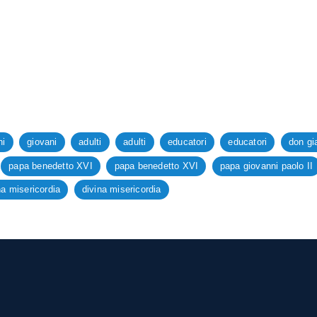
ni
giovani
adulti
adulti
educatori
educatori
don gi
papa benedetto XVI
papa benedetto XVI
papa giovanni paolo II
na misericordia
divina misericordia