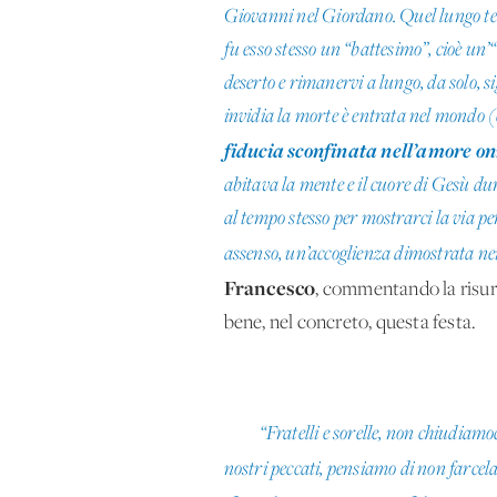
Giovanni nel Giordano. Quel lungo tem
fu esso stesso un “battesimo”, cioè un’
deserto e rimanervi a lungo, da solo, s
invidia la morte è entrata nel mondo (c
fiducia sconfinata nell’amore o
abitava la mente e il cuore di Gesù dur
al tempo stesso per mostrarci la via per
assenso, un’accoglienza dimostrata nei 
Francesco
, commentando la risur
bene, nel concreto, questa festa.
“Fratelli e sorelle, non chiudiamoc
nostri peccati, pensiamo di non farcel