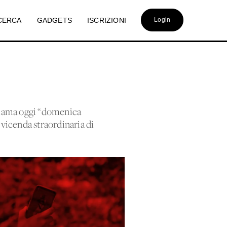
CERCA
GADGETS
ISCRIZIONI
Login
chiama oggi “domenica
a vicenda straordinaria di