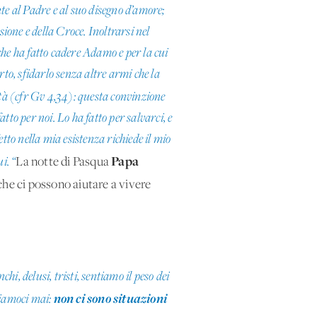
e al Padre e al suo disegno d’amore;
ione e della Croce. Inoltrarsi nel
 che ha fatto cadere Adamo e per la cui
to, sfidarlo senza altre armi che la
ntà (cfr Gv 4,34): questa convinzione
to per noi. Lo ha fatto per salvarci, e
etto nella mia esistenza richiede il mio
Papa
i. “
La notte di Pasqua
he ci possono aiutare a vivere
hi, delusi, tristi, sentiamo il peso dei
non ci sono situazioni
niamoci mai: