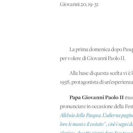
Giovanni 20, 19-31
La prima domenica dopo Pasqua, 
per volere di Giovanni Paolo II.
Alla base di questa scelta vi è la
1938, protagonista di un’esperienza 
Papa Giovanni Paolo II
muor
pronunciare in occasione della Fes
Alleluia della Pasqua. L’odierna pagina
loro le mani e il costato" , cioè i seg