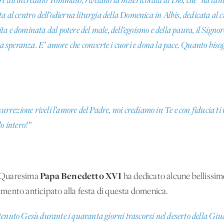
care all’incredulo Tommaso, rivelano la misericordia di Dio, che "ha tan
 al centro dell’odierna liturgia della Domenica in Albis, dedicata al 
 e dominata dal potere del male, dell’egoismo e della paura, il Signore
lla speranza. E’ amore che converte i cuori e dona la pace. Quanto bis
surrezione riveli l’amore del Padre, noi crediamo in Te e con fiducia ti
o intero!”
Papa Benedetto XVI
a Quaresima
ha dedicato alcune bellissime
mento anticipato alla festa di questa domenica.
enuto Gesù durante i quaranta giorni trascorsi nel deserto della Giud