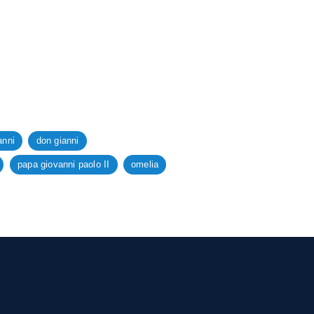
anni
don gianni
papa giovanni paolo II
omelia