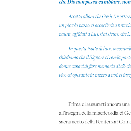
che Dio non possa cambiare, non
Accetta allora che Gesù Risorto ent
un piccolo passo: ti accoglierà a braccia
paura, affidati a Lui, stai sicuro che Lu
In questa Notte di luce, invocand
chiediamo che il Signore ci renda parte
donne capaci di fare memoria di ciò che
vivo ed operante in mezzo a noi; ci ins
Prima di augurarti ancora una vol
all’insegna della misericordia di Ges
sacramento della Penitenza? Come