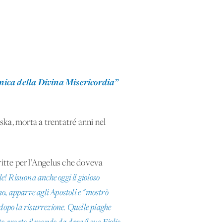
ica della Divina Misericordia”
ska, morta a trentatré anni nel
critte per l’Angelus che doveva
le!
Risuona anche oggi il gioioso
no, apparve agli Apostoli e "mostrò
e dopo la risurrezione. Quelle piaghe