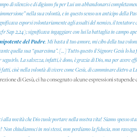
po di silenzio e di digiuno fu per Lui un abbandonarsi completament
“immersione” nella sua volontà, e in questo senso un anticipo della Pass
ignificava esporsi volontariamente agli assalti del nemico, il tentatore
fr Sap 2,24); significava ingaggiare con lui la battaglia in campo aper
nnipotente del Padre
. Mi basta il tuo amore, mi cibo della tua volo
ante quella sua “quaresima”. […] Tutto questo il Signore Gesù lo ha fat
 seguirlo. La salvezza, infatti, è dono, è grazia di Dio, ma per avere eff
fatti, cioè nella volontà di vivere come Gesù, di camminare dietro a Lu
rezione di Gesù, ci ha consegnato alcune espressioni stupende c
i alla novità che Dio vuole portare nella nostra vita! Siamo spesso stanc
a? Non chiudiamoci in noi stessi, non perdiamo la fiducia, non rasseg