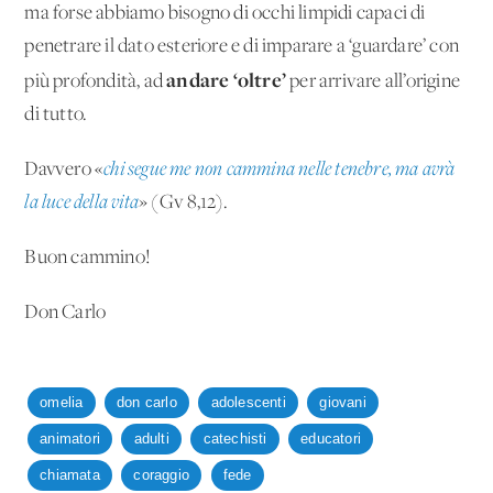
ma forse abbiamo bisogno di occhi limpidi capaci di
penetrare il dato esteriore e di imparare a ‘guardare’ con
andare ‘oltre’
più profondità, ad
per arrivare all’origine
di tutto.
Davvero «
chi segue me non cammina nelle tenebre, ma avrà
la luce della vita
» (Gv 8,12).
Buon cammino!
Don Carlo
omelia
don carlo
adolescenti
giovani
animatori
adulti
catechisti
educatori
chiamata
coraggio
fede