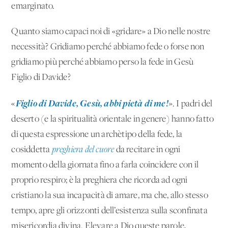
emarginato.
Quanto siamo capaci noi di «gridare» a Dio nelle nostre
necessità? Gridiamo perché abbiamo fede o forse non
gridiamo più perché abbiamo perso la fede in Gesù
Figlio di Davide?
Figlio di Davide, Gesù, abbi pietà di me!
«
». I padri del
deserto (e la spiritualità orientale in genere) hanno fatto
di questa espressione un archètipo della fede, la
cosiddetta
preghiera del cuore
da recitare in ogni
momento della giornata fino a farla coincidere con il
proprio respiro; è la preghiera che ricorda ad ogni
cristiano la sua incapacità di amare, ma che, allo stesso
tempo, apre gli orizzonti dell’esistenza sulla sconfinata
misericordia divina. Elevare a Dio queste parole,