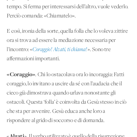
tempo. Si ferma per interessarsi dell’altro, vuole vederlo.
Perciò comanda: «Chiamatelo».
E così, ironia della sorte, quella folla che lo voleva zittire
ora si trova ad essere la mediazione necessaria per
l’incontro: «
Coraggio! Alzati, ti chiama!
». Sono tre
affermazioni importanti.
«Coraggio»
. Chi lo ostacolava ora lo incoraggia: Fatti
coraggio, lo invitano a uscire da sé con l’audacia che il
cieco già dimostrava quando urlava nonostante gli
ostacoli. Questa ‘folla’ è coinvolta da Gesù stesso in ciò
che sta per avvenire. Gesù educa anche loro a
rispondere al grido di soccorso e di domanda.
Alzati
«
». Il verbo utilizzato è quello della risurrezione