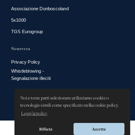
Associazione Donboscoland
5x1000
TGS Eurogroup
Sicurezza
Privacy Policy
Whistleblowing -
Segnalazione illeciti
Noi e terze parti selezionate utilizziamo cookie o
tecnologie simili come specificato nella cookie policy.
Leggi la policy
Rifiuta
Accetta
Versione app: 3.64.2 (18ea8745)