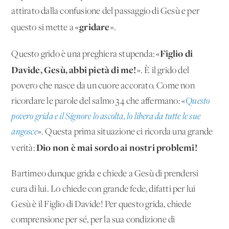
attirato dalla confusione del passaggio di Gesù e per
gridare
questo si mette a «
».
Figlio di
Questo grido è una preghiera stupenda: «
Davide, Gesù, abbi pietà di me!
». È il grido del
povero che nasce da un cuore accorato. Come non
ricordare le parole del salmo 34 che affermano: «
Questo
povero grida e il Signore lo ascolta, lo libera da tutte le sue
angosce
». Questa prima situazione ci ricorda una grande
Dio non è mai sordo ai nostri problemi!
verità:
Bartimeo dunque grida e chiede a Gesù di prendersi
cura di lui. Lo chiede con grande fede, difatti per lui
Gesù è il Figlio di Davide! Per questo grida, chiede
comprensione per sé, per la sua condizione di