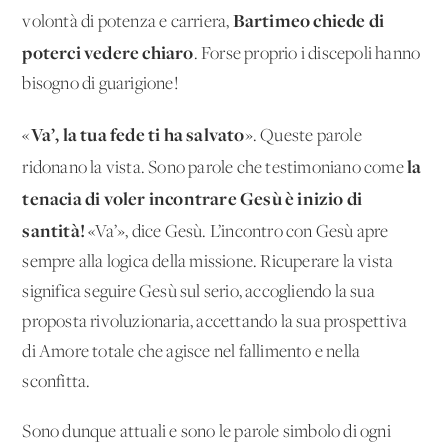
Bartimeo chiede di
volontà di potenza e carriera,
poterci vedere chiaro
. Forse proprio i discepoli hanno
bisogno di guarigione!
Va’, la tua fede ti ha salvato
«
». Queste parole
la
ridonano la vista. Sono parole che testimoniano come
tenacia di voler incontrare Gesù è inizio di
santità!
«Va’», dice Gesù. L’incontro con Gesù apre
sempre alla logica della missione. Ricuperare la vista
significa seguire Gesù sul serio, accogliendo la sua
proposta rivoluzionaria, accettando la sua prospettiva
di Amore totale che agisce nel fallimento e nella
sconfitta.
Sono dunque attuali e sono le parole simbolo di ogni