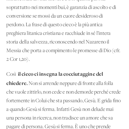
soprattutto nei momenti bui, è garanzia di ascolto e di
conversione se mossi da un cuore desideroso di
perdono. La frase di questo cieco è la più antica
preghiera litanica cristiana e racchiude in sé l’intera
storia della salvezza, riconoscendo nel Nazareno il
Messia che porta a compimento le promesse di Dio (cfr.
2 Cor 1,20).
il cieco ci insegna la cocciutaggine del
Così
chiedere.
Non si arrende neppure di fronte alla folla
che vuole zittirlo, non cede e non demorde perché crede
fortemente in Colui che sta passando, Gesù. E grida fino
a quando Gesù si ferma. Infatti Gesù non delude mai
una persona in ricerca, non tradisce un amore che sa
pagare di persona. Gesù si ferma. È uno che prende