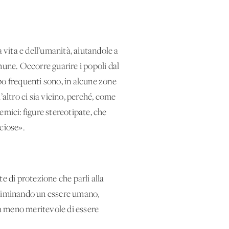
la vita e dell’umanità, aiutandole a
mune. Occorre guarire i popoli dal
po frequenti sono, in alcune zone
l’altro ci sia vicino, perché, come
emici: figure stereotipate, che
ciose».
te di protezione che parli alla
 eliminando un essere umano,
uta meno meritevole di essere