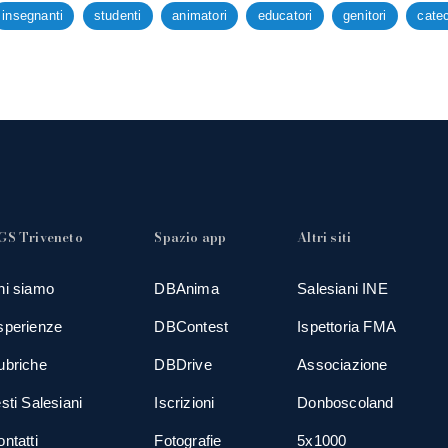
insegnanti
studenti
animatori
educatori
genitori
catec
GS Triveneto
Spazio app
Altri siti
hi siamo
DBAnima
Salesiani INE
sperienze
DBContest
Ispettoria FMA
ubriche
DBDrive
Associazione
sti Salesiani
Iscrizioni
Donboscoland
ntatti
Fotografie
5x1000