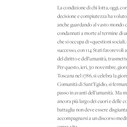
La condizione di chi lotta, oggi, c
decisione e compiutezza ha voluto sc
anche guardando al vasto mondo ci 
condannati a morte al termine di u
che si occupa di «questioni sociali
successo, con 114 Stati favorevoli a
del diritto e dell’umanità, trasmett
Per questo, ieri, 30 novembre, gior
Toscana nel 1786, si celebra la giorn
Comunità di Sant’Egidio, si fermano
passo in avanti dell’umanità. Ma m
ancora più largo dei cuori e delle c
battaglia non deve essere disgiunta
accompagnarsi a un discorso medit