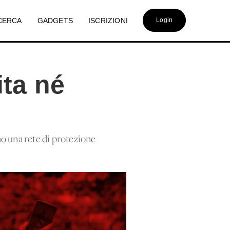
CERCA
GADGETS
ISCRIZIONI
Login
ita né
rno una rete di protezione