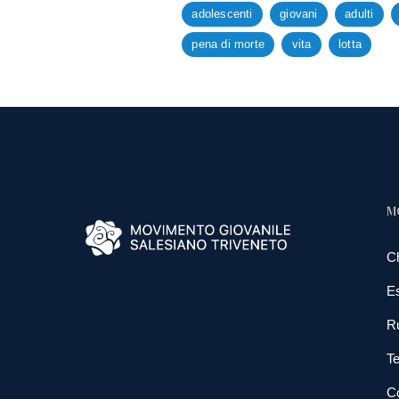
adolescenti
giovani
adulti
pena di morte
vita
lotta
M
C
E
R
Te
Co