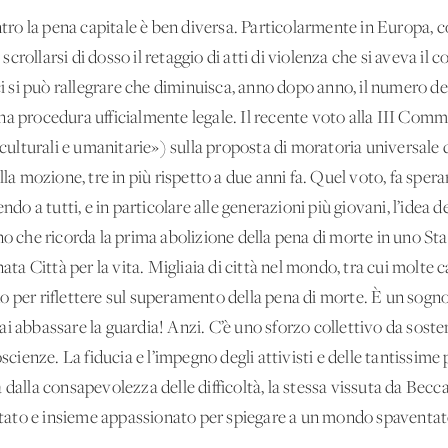
ontro la pena capitale è ben diversa. Particolarmente in Europa,
rollarsi di dosso il retaggio di atti di violenza che si aveva il 
si può rallegrare che diminuisca, anno dopo anno, il numero dei
na procedura ufficialmente legale. Il recente voto alla III Comm
, culturali e umanitarie») sulla proposta di moratoria universale 
lla mozione, tre in più rispetto a due anni fa. Quel voto, fa sper
endo a tutti, e in particolare alle generazioni più giovani, l’idea 
no che ricorda la prima abolizione della pena di morte in uno St
ata Città per la vita. Migliaia di città nel mondo, tra cui molte ca
 per riflettere sul superamento della pena di morte. È un sogno 
ai abbassare la guardia! Anzi. C’è uno sforzo collettivo da sos
oscienze. La fiducia e l’impegno degli attivisti e delle tantissi
 dalla consapevolezza delle difficoltà, la stessa vissuta da Becc
ato e insieme appassionato per spiegare a un mondo spaventato 