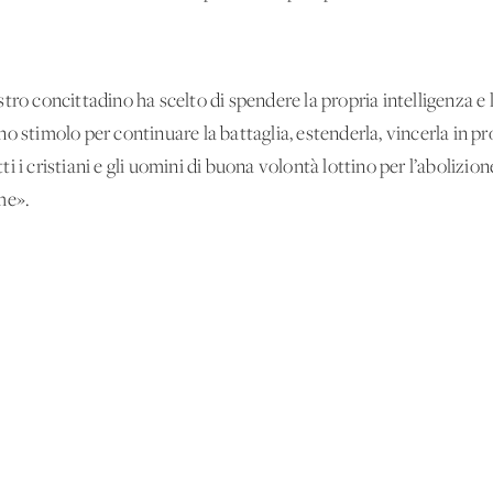
tro concittadino ha scelto di spendere la propria intelligenza e l
siano stimolo per continuare la battaglia, estenderla, vincerla in 
utti i cristiani e gli uomini di buona volontà lottino per l’abolizio
rme».