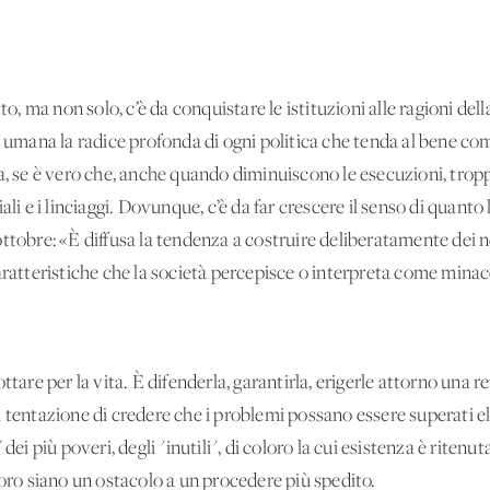
to, ma non solo, c’è da conquistare le istituzioni alle ragioni del
a umana la radice profonda di ogni politica che tenda al bene co
a, se è vero che, anche quando diminuiscono le esecuzioni, trop
li e i linciaggi. Dovunque, c’è da far crescere il senso di quanto 
ttobre: «È diffusa la tendenza a costruire deliberatamente dei n
aratteristiche che la società percepisce o interpreta come minac
tare per la vita. È difenderla, garantirla, erigerle attorno una re
a tentazione di credere che i problemi possano essere superati
 dei più poveri, degli "inutili", di coloro la cui esistenza è riten
toro siano un ostacolo a un procedere più spedito.