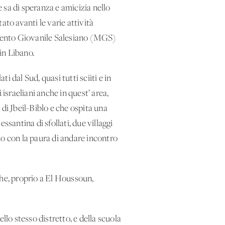
e sa di speranza e amicizia nello
ato avanti le varie attività
imento Giovanile Salesiano (MGS)
in Libano.
i dal Sud, quasi tutti sciiti e in
israeliani anche in quest’ area,
o di Jbeil-Biblo e che ospita una
essantina di sfollati, due villaggi
vono con la paura di andare incontro
che, proprio a El Houssoun,
llo stesso distretto, e della scuola