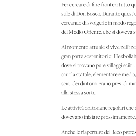
Per cercare di fare fronte a tutto q
stile di Don Bosco. Durante quest’u
cercando di svolgerle in modo reg
del Medio Oriente, che si doveva s
Al momento attuale si vive nell’incer
gran parte sostenitori di Hezbollah,
dove si trovano pure villaggi sciiti
scuola statale, elementare e media, a
sciiti dei dintorni erano presi di mi
alla stessa sorte.
Le attività oratoriane regolari ch
dovevano iniziare prossimamente, d
Anche le riaperture del liceo profes