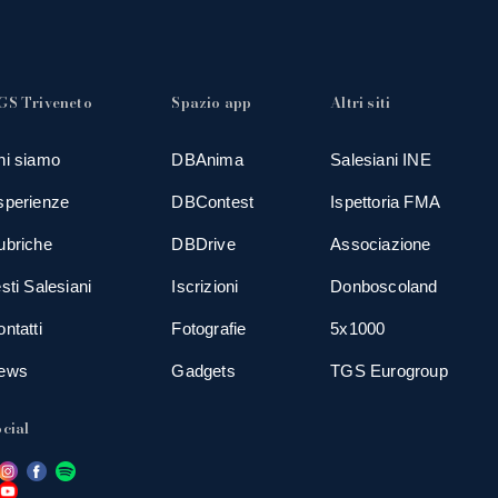
GS Triveneto
Spazio app
Altri siti
hi siamo
DBAnima
Salesiani INE
sperienze
DBContest
Ispettoria FMA
ubriche
DBDrive
Associazione
sti Salesiani
Iscrizioni
Donboscoland
ntatti
Fotografie
5x1000
ews
Gadgets
TGS Eurogroup
cial