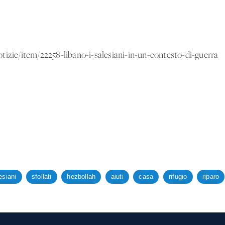
tizie/item/22258-libano-i-salesiani-in-un-contesto-di-guerra
esiani
sfollati
hezbollah
aiuti
casa
rifugio
riparo