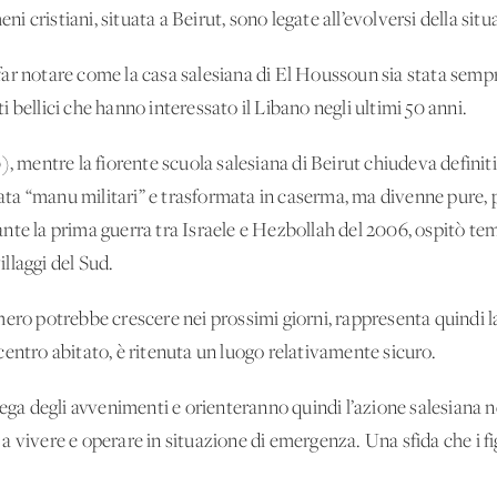
eni cristiani, situata a Beirut, sono legate all’evolversi della sit
far notare come la casa salesiana di El Houssoun sia stata sem
 bellici che hanno interessato il Libano negli ultimi 50 anni.
), mentre la fiorente scuola salesiana di Beirut chiudeva defini
a “manu militari” e trasformata in caserma, ma divenne pure, pe
durante la prima guerra tra Israele e Hezbollah del 2006, ospitò
illaggi del Sud.
 numero potrebbe crescere nei prossimi giorni, rappresenta quindi l
entro abitato, è ritenuta un luogo relativamente sicuro.
iega degli avvenimenti e orienteranno quindi l’azione salesiana n
 vivere e operare in situazione di emergenza. Una sfida che i fi