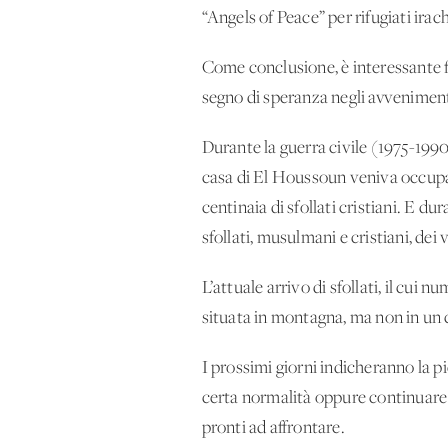
“Angels of Peace” per rifugiati irach
Come conclusione, è interessante 
segno di speranza negli avvenimenti
Durante la guerra civile (1975-1990
casa di El Houssoun veniva occupat
centinaia di sfollati cristiani. E 
sfollati, musulmani e cristiani, dei v
L’attuale arrivo di sfollati, il cui
situata in montagna, ma non in un c
I prossimi giorni indicheranno la p
certa normalità oppure continuare a
pronti ad affrontare.