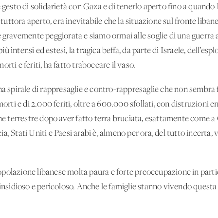
e gesto di solidarietà con Gaza e di tenerlo aperto fino a quando 
uttora aperto, era inevitabile che la situazione sul fronte liba
è gravemente peggiorata e siamo ormai alle soglie di una guerra a
 intensi ed estesi, la tragica beffa, da parte di Israele, dell’esp
rti e feriti, ha fatto traboccare il vaso.
na spirale di rappresaglie e contro-rappresaglie che non sembra 
orti e di 2.000 feriti, oltre a 600.000 sfollati, con distruzioni e
one terrestre dopo aver fatto terra bruciata, esattamente come a
, Stati Uniti e Paesi arabi è, almeno per ora, del tutto incerta, v
olazione libanese molta paura e forte preoccupazione in partico
 insidioso e pericoloso. Anche le famiglie stanno vivendo questa