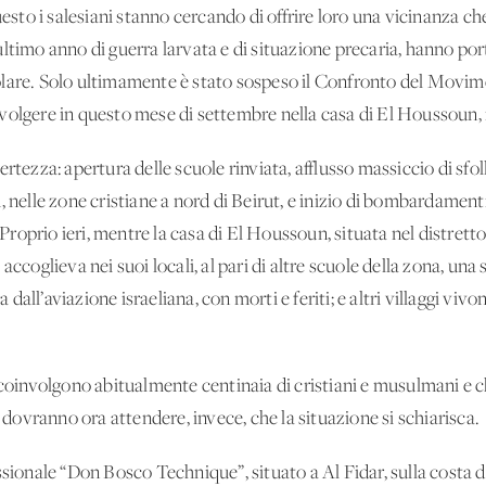
uesto i salesiani stanno cercando di offrire loro una vicinanza ch
ltimo anno di guerra larvata e di situazione precaria, hanno port
olare. Solo ultimamente è stato sospeso il Confronto del Mov
volgere in questo mese di settembre nella casa di El Houssoun, 
tezza: apertura delle scuole rinviata, afflusso massiccio di sfollat
 nelle zone cristiane a nord di Beirut, e inizio di bombardamenti 
. Proprio ieri, mentre la casa di El Houssoun, situata nel distrett
ccoglieva nei suoi locali, al pari di altre scuole della zona, una s
ra dall’aviazione israeliana, con morti e feriti; e altri villaggi vi
e coinvolgono abitualmente centinaia di cristiani e musulmani e 
ovranno ora attendere, invece, che la situazione si schiarisca.
sionale “Don Bosco Technique”, situato a Al Fidar, sulla costa de