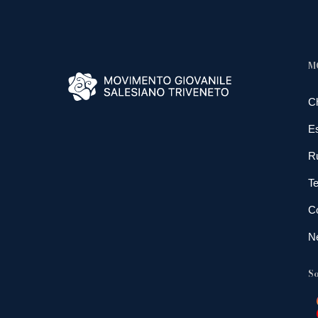
M
C
E
R
Te
Co
N
So