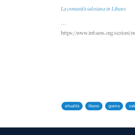
La comunità salesiana in Libano
---
https://www.infoans.org/sezioni/no
attualità
libano
guerra
sal