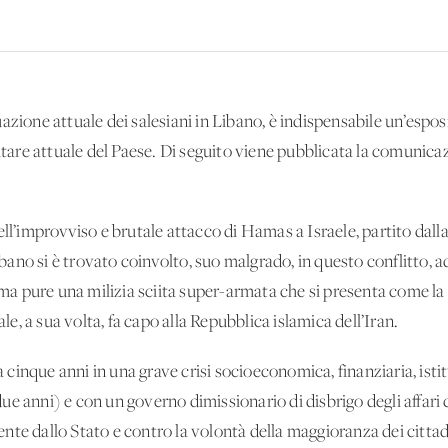
uazione attuale dei salesiani in Libano, è indispensabile un’esposi
litare attuale del Paese. Di seguito viene pubblicata la comunica
ll’improvviso e brutale attacco di Hamas a Israele, partito dalla 
Libano si è trovato coinvolto, suo malgrado, in questo conflitto, 
 ma pure una milizia sciita super-armata che si presenta come la p
ale, a sua volta, fa capo alla Repubblica islamica dell’Iran.
a cinque anni in una grave crisi socioeconomica, finanziaria, istit
e anni) e con un governo dimissionario di disbrigo degli affari c
te dallo Stato e contro la volontà della maggioranza dei cittad