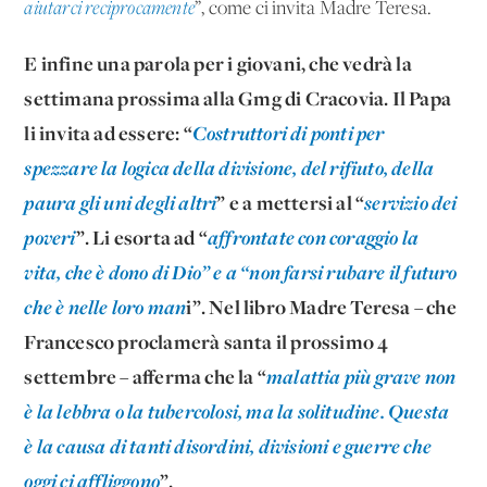
aiutarci reciprocamente
”, come ci invita Madre Teresa.
E infine una parola per i giovani, che vedrà la
settimana prossima alla Gmg di Cracovia. Il Papa
li invita ad essere: “
Costruttori di ponti per
spezzare la logica della divisione, del rifiuto, della
paura gli uni degli altri
” e a mettersi al “
servizio dei
poveri
”. Li esorta ad “
affrontate con coraggio la
vita, che è dono di Dio” e a “non farsi rubare il futuro
che è nelle loro man
i”. Nel libro Madre Teresa – che
Francesco proclamerà santa il prossimo 4
settembre – afferma che la “
malattia più grave non
è la lebbra o la tubercolosi, ma la solitudine. Questa
è la causa di tanti disordini, divisioni e guerre che
oggi ci affliggono
”.