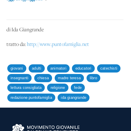
di Ida Giangrande
tratto da:
http://www.puntofamiglia.net
giovani
adulti
animatori
educatori
catechisti
insegnanti
chiesa
madre teresa
libro
lettura consigliata
religione
fede
redazione puntofamiglia
ida giangrande