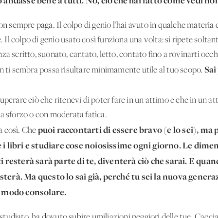
o andasse bene a tutti. No, ciò che hai fatto come vedi no
on sempre paga. Il colpo di genio l’hai avuto in qualche materia 
se. Il colpo di genio usato così funziona una volta: si ripete sol
za scritto, suonato, cantato, letto, contato fino a rovinarti occ
Sai
on ti sembra possa risultare minimamente utile al tuo scopo.
perare ciò che ritenevi di poter fare in un attimo e che in un att
za sforzo o con moderata fatica.
puoi raccontarti di essere bravo (e lo sei), ma
a così. Che
e i libri e studiare cose noiosissime ogni giorno. Le dim
i resterà sarà parte di te, diventerà ciò che sarai. E quand
sterà. Ma questo lo sai già, perché tu sei la nuova genera
he modo consolare.
i studiato, ha dovuto subire umiliazioni peggiori delle tue. Cacci