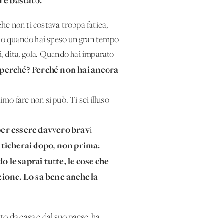
n è bastato.
che non ti costava troppa fatica,
tanto quando hai speso un gran tempo
hi, dita, gola. Quando hai imparato
 perché? Perché non hai ancora
imo fare non si può. Ti sei illuso
 per essere davvero bravi
enticherai dopo, non prima:
o le saprai tutte, le cose che
zione. Lo sa bene anche la
ato da casa e dal suo paese, ha