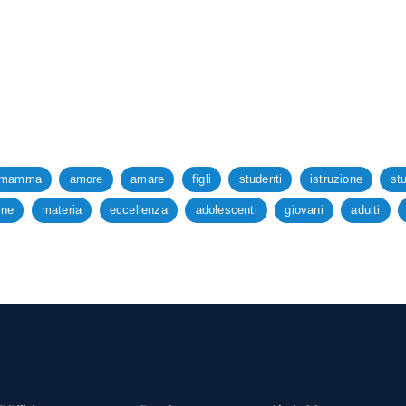
mamma
amore
amare
figli
studenti
istruzione
st
one
materia
eccellenza
adolescenti
giovani
adulti