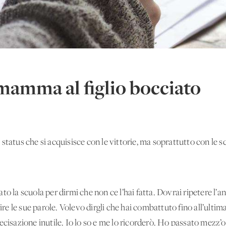
 mamma al figlio bocciato
tatus che si acquisisce con le vittorie, ma soprattutto con le sc
o la scuola per dirmi che non ce l’hai fatta. Dovrai ripetere l’ann
 le sue parole. Volevo dirgli che hai combattuto fino all’ultima
ecisazione inutile. Io lo so e me lo ricorderò. Ho passato mezz’