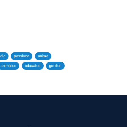
udio
passione
anima
animatori
educatori
genitori