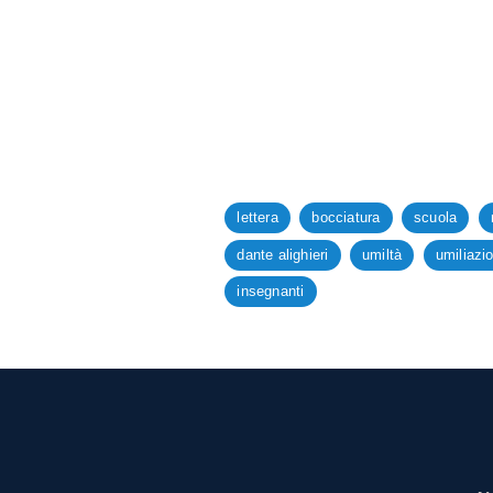
lettera
bocciatura
scuola
dante alighieri
umiltà
umiliazi
insegnanti