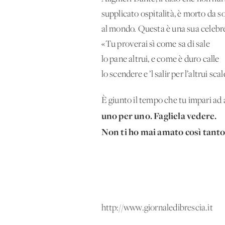
supplicato ospitalità, è morto da s
al mondo. Questa è una sua celebre
«Tu proverai sì come sa di sale
lo pane altrui, e come è duro calle
lo scendere e ’l salir per l’altrui sca
È giunto il tempo che tu impari ad 
uno per uno. Fagliela vedere.
Non ti ho mai amato così tanto
http://www.giornaledibrescia.it