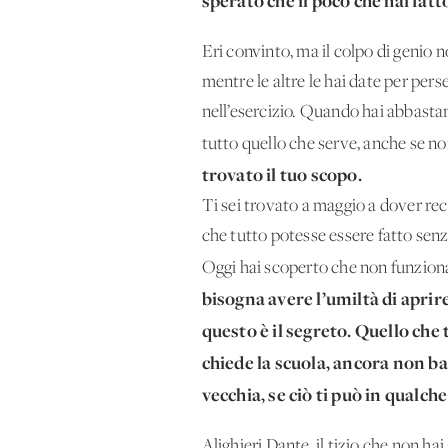
sperato che il poco che hai fatt
Eri convinto, ma il colpo di genio n
mentre le altre le hai date per per
nell’esercizio. Quando hai abbastan
tutto quello che serve, anche se n
trovato il tuo scopo.
Ti sei trovato a maggio a dover recu
che tutto potesse essere fatto sen
Oggi hai scoperto che non funzion
bisogna avere l’umiltà di aprir
questo è il segreto. Quello che t
chiede la scuola, ancora non ba
vecchia, se ciò ti può in qualc
Alighieri Dante, il tizio che non ha