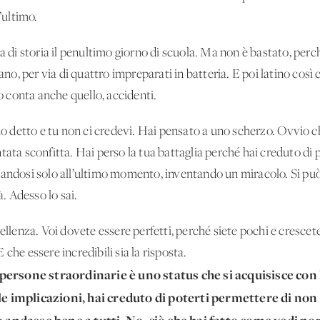
’ultimo.
a di storia il penultimo giorno di scuola. Ma non è bastato, perch
iano, per via di quattro impreparati in batteria. E poi latino così 
 conta anche quello, accidenti.
’ho detto e tu non ci credevi. Hai pensato a uno scherzo. Ovvio c
tata sconfitta. Hai perso la tua battaglia perché hai creduto di 
nandosi solo all’ultimo momento, inventando un miracolo. Si può 
à. Adesso lo sai.
ellenza. Voi dovete essere perfetti, perché siete pochi e crescete
che essere incredibili sia la risposta.
persone straordinarie è uno status che si acquisisce con 
le implicazioni, hai creduto di poterti permettere di non f