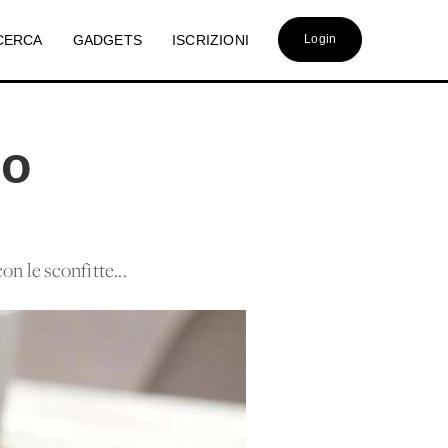
CERCA
GADGETS
ISCRIZIONI
Login
io
on le sconfitte...