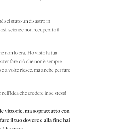
é sei stato un disastro in
così, scienze non recuperato il
he non lo era. Ho visto la tua
poter fare ciò che non è sempre
e a volte riesce, ma anche per fare
 nell’idea che credere in se stessi
le vittorie, ma soprattutto con
are il tuo dovere e alla fine hai