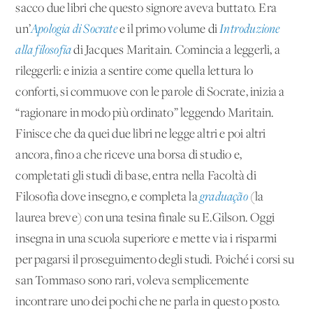
sacco due libri che questo signore aveva buttato. Era
un’
Apologia di Socrate
e il primo volume di
Introduzione
alla filosofia
di Jacques Maritain. Comincia a leggerli, a
rileggerli: e inizia a sentire come quella lettura lo
conforti, si commuove con le parole di Socrate, inizia a
“ragionare in modo più ordinato” leggendo Maritain.
Finisce che da quei due libri ne legge altri e poi altri
ancora, fino a che riceve una borsa di studio e,
completati gli studi di base, entra nella Facoltà di
Filosofia dove insegno, e completa la
graduação
(la
laurea breve) con una tesina finale su E.Gilson. Oggi
insegna in una scuola superiore e mette via i risparmi
per pagarsi il proseguimento degli studi. Poiché i corsi su
san Tommaso sono rari, voleva semplicemente
incontrare uno dei pochi che ne parla in questo posto.