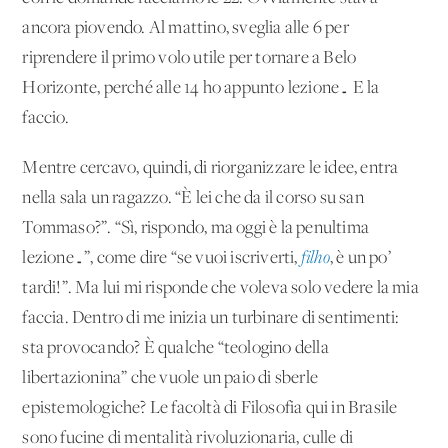
ancora piovendo. Al mattino, sveglia alle 6 per
riprendere il primo volo utile per tornare a Belo
Horizonte, perché alle 14 ho appunto lezione… E la
faccio.
Mentre cercavo, quindi, di riorganizzare le idee, entra
nella sala un ragazzo. “È lei che da il corso su san
Tommaso?”. “Sì, rispondo, ma oggi è la penultima
lezione…”, come dire “se vuoi iscriverti,
filho
, è un po’
tardi!”. Ma lui mi risponde che voleva solo vedere la mia
faccia. Dentro di me inizia un turbinare di sentimenti:
sta provocando? È qualche “teologino della
libertazionina” che vuole un paio di sberle
epistemologiche? Le facoltà di Filosofia qui in Brasile
sono fucine di mentalità rivoluzionaria, culle di