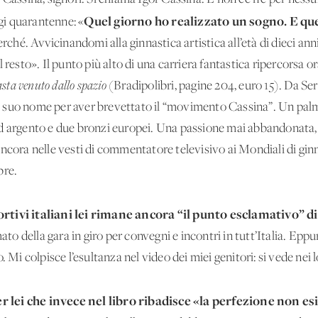
Quel giorno ho realizzato un sogno. E que
ggi quarantenne: «
erché. Avvicinandomi alla ginnastica artistica all’età di dieci a
 resto». Il punto più alto di una carriera fantastica ripercorsa or
asta venuto dallo spazio
(Bradipolibri, pagine 204, euro 15). Da Ser
 il suo nome per aver brevettato il “movimento Cassina”. Un palm
d argento e due bronzi europei. Una passione mai abbandonata, a
ancora nelle vesti di commentatore televisivo ai Mondiali di gin
bre.
ortivi italiani lei rimane ancora “il punto esclamativo”
d
mato della gara in giro per convegni e incontri in tutt’Italia. Ep
. Mi colpisce l’esultanza nel video dei miei genitori: si vede nei l
 lei che invece nel libro ribadisce «la perfezione non esi