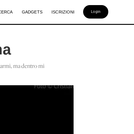
CERCA
GADGETS
ISCRIZIONI
Login
na
irarmi, ma dentro mi