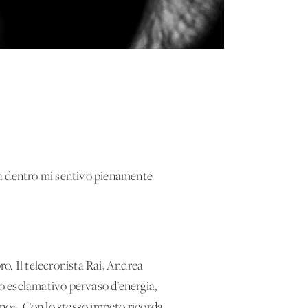
 ma dentro mi sentivo pienamente
o. Il telecronista Rai, Andrea
o esclamativo pervaso d’energia,
uno». Con lo stesso impeto ricorda