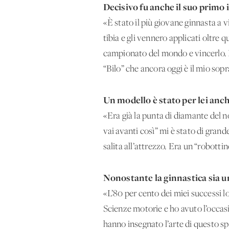
Decisivo fu anche il suo primo i
«È stato il più giovane ginnasta a 
tibia e gli vennero applicati oltre 
campionato del mondo e vincerlo. D
“Bilo” che ancora oggi è il mio so
Un modello è stato per lei anch
«Era già la punta di diamante del 
vai avanti così” mi è stato di gran
salita all’attrezzo. Era un “robott
Nonostante la ginnastica sia un
«L’80 per cento dei miei successi lo
Scienze motorie e ho avuto l’occas
hanno insegnato l’arte di questo spo