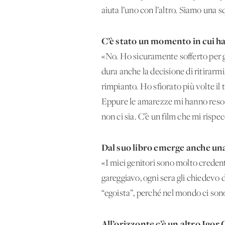
aiuta l’uno con l’altro. Siamo una s
C’è stato un momento in cui h
«No. Ho sicuramente sofferto per gl
dura anche la decisione di ritira
rimpianto. Ho sfiorato più volte il
Eppure le amarezze mi hanno reso u
non ci sia. C’è un film che mi rispec
Dal suo libro emerge anche una 
«I miei genitori sono molto crede
gareggiavo, ogni sera gli chiedevo d
“egoista”, perché nel mondo ci sono
All’orizzonte c’è un altro Igo