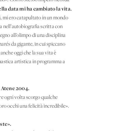
lla data mi ha cambiato la vita.
nni, mi ero catapultato in un mondo
a nell’autobiografia scritta con
egno all’olimpo di una disciplina
arés da gigante, in cui spiccano
nche oggi che la sua vita è
nastica artistica in programma a
i Atene 2004.
pure ogni volta scorgo qualche
oro occhi una felicità incredibile».
ste».