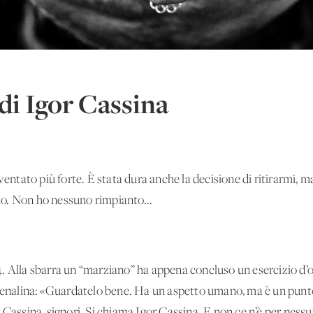
di Igor Cassina
iventato più forte. È stata dura anche la decisione di ritirarmi,
o. Non ho nessuno rimpianto...
. Alla sbarra un “marziano” ha appena concluso un esercizio d’or
drenalina: «Guardatelo bene. Ha un aspetto umano, ma è un punt
 Cassina, signori. Si chiama Igor Cassina. E non ce n’è per ness