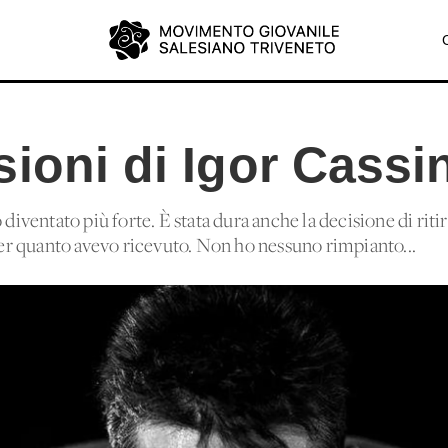
ioni di Igor Cassi
 diventato più forte. È stata dura anche la decisione di rit
r quanto avevo ricevuto. Non ho nessuno rimpianto...