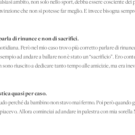
alsiasi ambito, non solo nello sport, debba essere cosciente dei
convinzione che non si potesse far meglio. E invece bisogna sempre
parla di rinunce
e non di sacrifici.
quotidiana. Però nel mio caso trovo più corretto parlare di rinunc
esempio ad andare a ballare non è stato un “sacrificio”. Ero cont
sono riuscito a dedicare tanto tempo alle amicizie, ma era inevi
stica quasi
per caso.
 judo perché da bambino non stavo mai fermo. Poi però quando g
piacevo. Allora cominciai ad andare in palestra con mia sorella