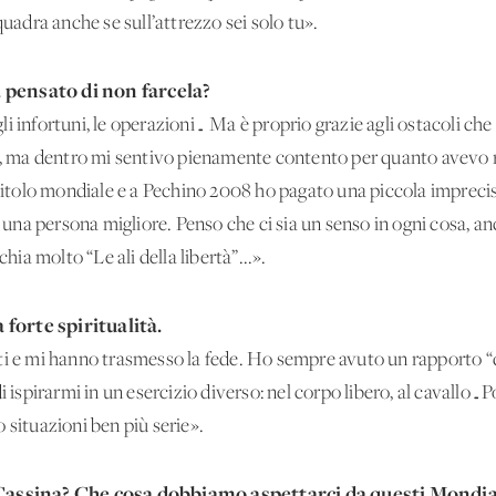
quadra anche se sull’attrezzo sei solo tu».
a pensato
di non farcela?
i infortuni, le operazioni… Ma è proprio grazie agli ostacoli che
rmi, ma dentro mi sentivo pienamente contento per quanto avevo
 titolo mondiale e a Pechino 2008 ho pagato una piccola imprecis
na persona migliore. Penso che ci sia un senso in ogni cosa, a
chia molto “Le ali della libertà”...».
forte spiritualità.
nti e mi hanno trasmesso la fede. Ho sempre avuto un rapporto 
i ispirarmi in un esercizio diverso: nel corpo libero, al cavallo…
 situazioni ben più serie».
r Cassina? Che cosa dobbiamo aspettarci da questi Mondia