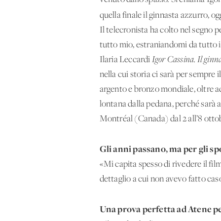
quella finale il ginnasta azzurro, o
Il telecronista ha colto nel segno p
tutto mio, estraniandomi da tutto il
Ilaria Leccardi
Igor Cassina. Il ginn
nella cui storia ci sarà per sempre
argento e bronzo mondiale, oltre a
lontana dalla pedana, perché sarà 
Montréal (Canada) dal 2 all’8 otto
Gli anni passano, ma per gli sp
«Mi capita spesso di rivedere il fil
dettaglio a cui non avevo fatto caso
Una prova perfetta ad Atene per