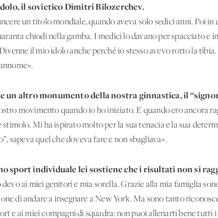
dolo, il sovietico Dimitri Bilozerchev.
vincere un titolo mondiale, quando aveva solo sedici anni. Poi in 
quaranta chiodi nella gamba. I medici lo davano per spacciato e inv
ivenne il mio idolo anche perché io stesso avevo rotto la tibi
prannome».
e un altro monumento della nostra ginnastica, il “signore
nostro movimento quando io ho iniziato. E quando ero ancora raga
de stimolo. Mi ha ispirato molto per la sua tenacia e la sua det
ino”, sapeva quel che doveva fare e non sbagliava».
o sport individuale lei sostiene che i risultati non si rag
 devo ai miei genitori e mia sorella. Grazie alla mia famiglia son
ione di andare a insegnare a New York. Ma sono tanto riconosce
rt e ai miei compagni di squadra: non puoi allenarti bene tutti i 