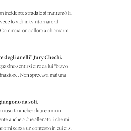
un incidente stradale si frantumò la
ece lo vidi in tv ritornare al
a. Cominciarono allora a chiamarmi
 degli anelli” Jury Chechi.
zzino sentirsi dire da lui “bravo
erminazione. Non sprecava mai una
giungono da soli.
o riuscito anche a laurearmi in
nte anche a due allenatori che mi
giorni senza un contesto in cui ci si