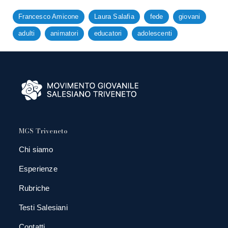
Francesco Amicone
Laura Salafia
fede
giovani
adulti
animatori
educatori
adolescenti
MGS Triveneto
Chi siamo
Esperienze
Rubriche
Testi Salesiani
Contatti