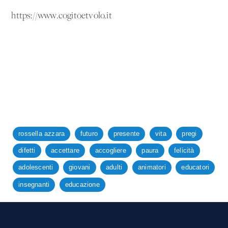
https://www.cogitoetvolo.it
rossella azzara
futuro
presente
vita
pregi
difetti
accettare
accogliere
paura
felicità
adolescenti
giovani
adulti
animatori
educatori
insegnanti
educazione