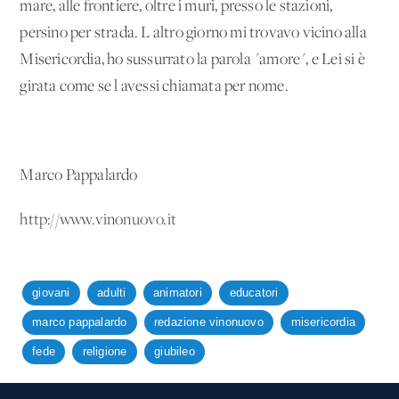
mare, alle frontiere, oltre i muri, presso le stazioni,
persino per strada. L'altro giorno mi trovavo vicino alla
Misericordia, ho sussurrato la parola "amore", e Lei si è
girata come se l'avessi chiamata per nome.
Marco Pappalardo
http://www.vinonuovo.it
giovani
adulti
animatori
educatori
marco pappalardo
redazione vinonuovo
misericordia
fede
religione
giubileo