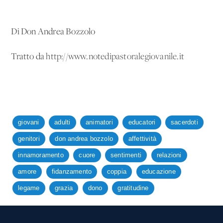
Di Don Andrea Bozzolo
Tratto da
http://www.notedipastoralegiovanile.it
giovani
adulti
animatori
educatori
sacerdoti
genitori
don andrea bozzolo
affettività
innamoramento
cuore
sentimenti
relazioni
amore
fidanzamento
coppia
educazione
legame
grazia
dono
gratitudine