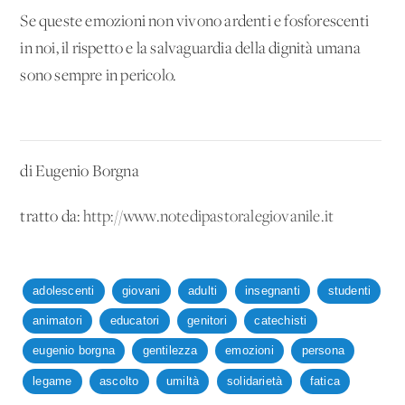
Se queste emozioni non vivono ardenti e fosforescenti
in noi, il rispetto e la salvaguardia della dignità umana
sono sempre in pericolo.
di Eugenio Borgna
tratto da:
http://www.notedipastoralegiovanile.it
adolescenti
giovani
adulti
insegnanti
studenti
animatori
educatori
genitori
catechisti
eugenio borgna
gentilezza
emozioni
persona
legame
ascolto
umiltà
solidarietà
fatica