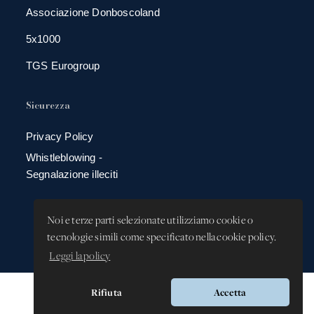
Associazione Donboscoland
5x1000
TGS Eurogroup
Sicurezza
Privacy Policy
Whistleblowing -
Segnalazione illeciti
Noi e terze parti selezionate utilizziamo cookie o
tecnologie simili come specificato nella cookie policy.
Leggi la policy
Rifiuta
Accetta
Versione app: 3.64.2 (18ea8745)