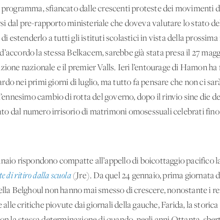
 programma, sfiancato dalle crescenti proteste dei movimenti di 
i dal pre-rapporto ministeriale che doveva valutare lo stato d
di estenderlo a tutti gli istituti scolastici in vista della prossi
’accordo la stessa Belkacem, sarebbe già stata presa il 27 maggio
ione nazionale e il premier Valls. Ieri l’entourage di Hamon ha f
do nei primi giorni di luglio, ma tutto fa pensare che non ci sar
l’ennesimo cambio di rotta del governo, dopo il rinvio sine die d
cato dal numero irrisorio di matrimoni omosessuali celebrati fino 
naio rispondono compatte all’appello di boicottaggio pacifico l
 di ritiro dalla scuola
(Jre). Da quel 24 gennaio, prima giornata d
va della Belghoul non hanno mai smesso di crescere, nonostante i r
e alle critiche piovute dai giornali della gauche, Farida, la stori