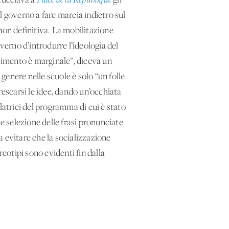
rtucciava a
Place de la République
gli
il governo a fare marcia indietro sul
non definitiva. La mobilitazione
overno d’introdurre l’ideologia del
ovimento è marginale”, diceva un
 genere nelle scuole è solo “un folle
rescarsi le idee, dando un’occhiata
elatrici del programma di cui è stato
ve selezione delle frasi pronunciate
na evitare che la socializzazione
ereotipi sono evidenti fin dalla