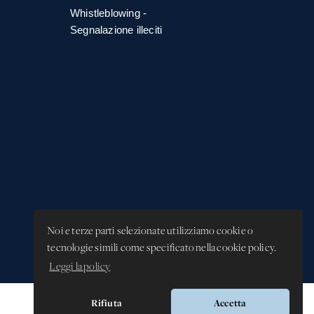
Whistleblowing -
Segnalazione illeciti
Noi e terze parti selezionate utilizziamo cookie o
tecnologie simili come specificato nella cookie policy.
Leggi la policy
Rifiuta
Accetta
Versione app: 3.64.2 (18ea8745)