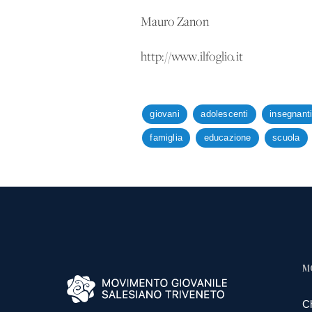
Mauro Zanon
http://www.ilfoglio.it
giovani
adolescenti
insegnant
famiglia
educazione
scuola
M
C