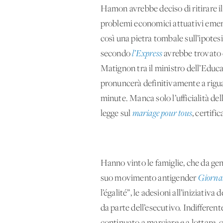
Hamon avrebbe deciso di ritirare il
problemi economici attuativi emers
così una pietra tombale sull’ipotesi 
secondo
l’Express
avrebbe trovato d
Matignon tra il ministro dell’Educaz
pronuncerà definitivamente a riguar
minute. Manca solo l’ufficialità del
legge sul
mariage pour tous
, certifi
Hanno vinto le famiglie, che da gen
suo movimento antigender
Giornate
l’égalité”, le adesioni all’iniziati
da parte dell’esecutivo. Indifferent