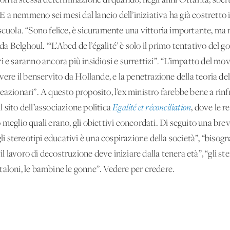
con la stessa determinazione di quando, negli anni Ottanta, sbe
 E a nemmeno sei mesi dal lancio dell’iniziativa ha già costretto 
scuola. “Sono felice, è sicuramente una vittoria importante, ma 
da Belghoul. “‘L’Abcd de l’égalité’ è solo il primo tentativo del g
i e saranno ancora più insidiosi e surrettizi”. “L’impatto del m
vere il benservito da Hollande, e la penetrazione della teoria del
eazionari”. A questo proposito, l’ex ministro farebbe bene a rinf
 sito dell’associazione politica
Egalité et réconciliation
, dove le r
 meglio quali erano, gli obiettivi concordati. Di seguito una bre
gli stereotipi educativi è una cospirazione della società”, “bisog
“il lavoro di decostruzione deve iniziare dalla tenera età”, “gli st
taloni, le bambine le gonne”. Vedere per credere.