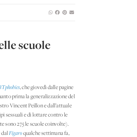
lle scuole
GBTphobies
, che giovedì dalle pagine
uanto prima la generalizzazione del
tro Vincent Peillon e dall’attuale
pi sessuali e di lottare contro le
e sono 275 le scuole coinvolte).
e dal
Figaro
qualche settimana fa,