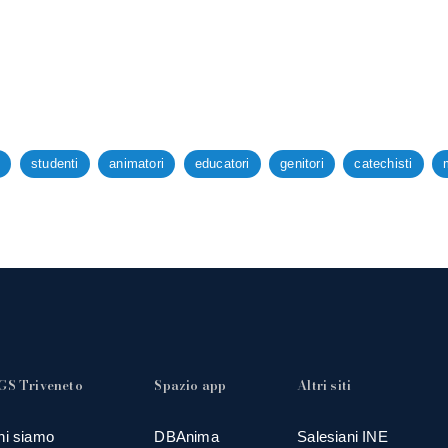
i
studenti
animatori
educatori
genitori
catechisti
GS Triveneto
Spazio app
Altri siti
hi siamo
DBAnima
Salesiani INE