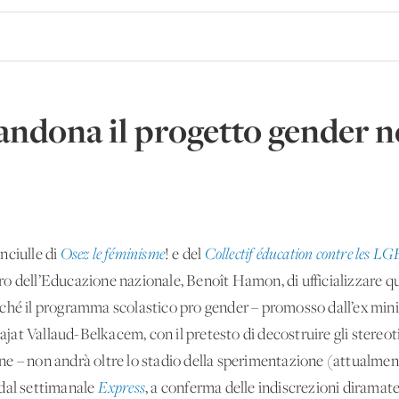
andona il progetto gender ne
nciulle di
Osez le féminisme
! e del
Collectif éducation contre les L
o dell’Educazione nazionale, Benoît Hamon, di ufficializzare q
ché il programma scolastico pro gender – promosso dall’ex minis
Najat Vallaud-Belkacem, con il pretesto di decostruire gli stereoti
e – non andrà oltre lo stadio della sperimentazione (attualment
 dal settimanale
Express
, a conferma delle indiscrezioni diramat