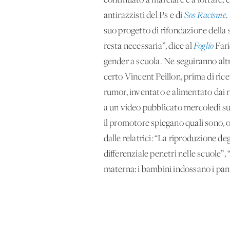
continuato a marciare e a lottare, 
antirazzisti del Ps e di
Sos Racisme
.
suo progetto di rifondazione della 
resta necessaria”, dice al
Foglio
Fari
gender a scuola. Ne seguiranno altr
certo Vincent Peillon, prima di rice
rumor, inventato e alimentato dai r
a un video pubblicato mercoledì sul
il promotore spiegano quali sono, o
dalle relatrici: “La riproduzione de
differenziale penetri nelle scuole”, 
materna: i bambini indossano i pan