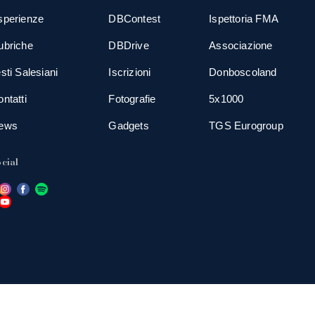
sperienze
DBContest
Ispettoria FMA
ubriche
DBDrive
Associazione
sti Salesiani
Iscrizioni
Donboscoland
ntatti
Fotografie
5x1000
ews
Gadgets
TGS Eurogroup
cial