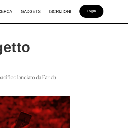
CERCA
GADGETS
ISCRIZIONI
Login
getto
acifico lanciato da Farida