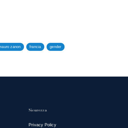
mauro zanon
francia
gender
Sicurezza
Privacy Policy