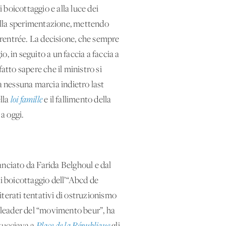
boicottaggio e alla luce dei
ella sperimentazione, mettendo
ma rentrée. La decisione, che sempre
, in seguito a un faccia a faccia a
atto sapere che il ministro si
à nessuna marcia indietro last
ella
loi famille
e il fallimento della
a oggi.
anciato da Farida Belghoul e dal
i boicottaggio dell’“Abcd de
eiterati tentativi di ostruzionismo
ca leader del “movimento beur”, ha