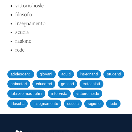
vittorio hosle
filosofia
insegnamento
scuola
ragione
fede
adolescenti
giovani
adulti
insegnanti
studenti
animatori
educatori
genitori
catechisti
fabrizio mastrofini
intervista
vittorio hosle
filosofia
insegnamento
scuola
ragione
fede