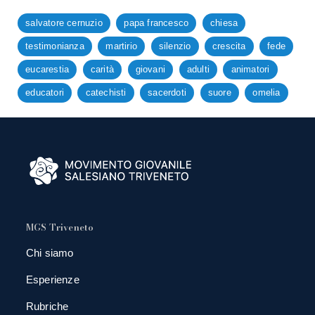
salvatore cernuzio
papa francesco
chiesa
testimonianza
martirio
silenzio
crescita
fede
eucarestia
carità
giovani
adulti
animatori
educatori
catechisti
sacerdoti
suore
omelia
MGS Triveneto
Chi siamo
Esperienze
Rubriche