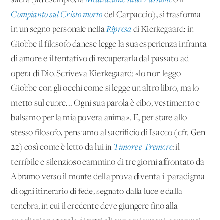
sacra (ad esempio, la
Meditazione sulla Passione
o il
Compianto sul Cristo morto
del Carpaccio), si trasforma
in un segno personale nella
Ripresa
di Kierkegaard: in
Giobbe il filosofo danese legge la sua esperienza infranta
di amore e il tentativo di recuperarla dal passato ad
opera di Dio. Scriveva Kierkegaard: «lo non leggo
Giobbe con gli occhi come si legge un altro libro, ma lo
metto sul cuore... Ogni sua parola è cibo, vestimento e
balsamo per la mia povera anima». E, per stare allo
stesso filosofo, pensiamo al sacrificio di Isacco (cfr. Gen
22) così come è letto da lui in
Timore e Tremore
: il
terribile e silenzioso cammino di tre giorni affrontato da
Abramo verso il monte della prova diventa il paradigma
di ogni itinerario di fede, segnato dalla luce e dalla
tenebra, in cui il credente deve giungere fino alla