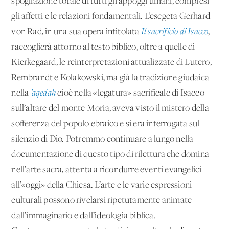
spogliazione totale di tutti gli appoggi umani, compresi
gli affetti e le relazioni fondamentali. L’esegeta Gerhard
von Rad, in una sua opera intitolata
Il sacrificio di Isacco
,
raccoglierà attorno al testo biblico, oltre a quelle di
Kierkegaard, le reinterpretazioni attualizzate di Lutero,
Rembrandt e Kolakowski, ma già la tradizione giudaica
nella
’aqedah
cioè nella «legatura» sacrificale di Isacco
sull’altare del monte Moria, aveva visto il mistero della
sofferenza del popolo ebraico e si era interrogata sul
silenzio di Dio. Potremmo continuare a lungo nella
documentazione di questo tipo di rilettura che domina
nell’arte sacra, attenta a ricondurre eventi evangelici
all’«oggi» della Chiesa. L’arte e le varie espressioni
culturali possono rivelarsi ripetutamente animate
dall’immaginario e dall’ideologia biblica.