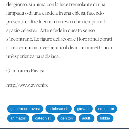
del giorno, si anima con la luce tremolante di una
lampada o di una candela in una chiesa, facendo
presentire altre luci non terrestri che riempiono lo
spazio celeste». Arte e fede in questo senso
s’incontrano. Le figure dell’icona e i loro fondi dorati
sono terreni ma riverberano il divino e immettono in
un’esperienza paradisiaca.
Gianfranco Ravasi
http://www.avvenire.
gianfranco ravasi
adolescenti
giovani
educatori
animatori
catechisti
genitori
adulti
bibbia