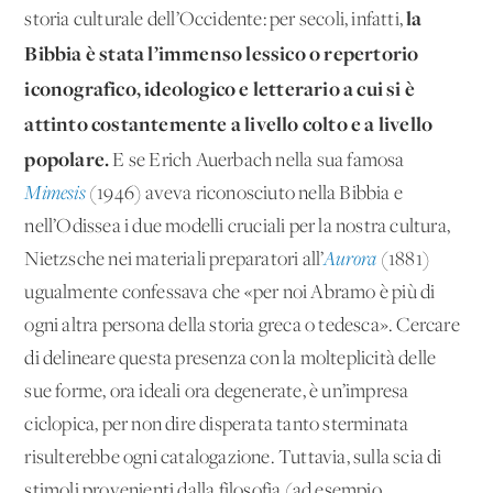
la
storia culturale dell’Occidente: per secoli, infatti,
Bibbia è stata l’immenso lessico o repertorio
iconografico, ideologico e letterario a cui si è
attinto costantemente a livello colto e a livello
popolare.
E se Erich Auerbach nella sua famosa
Mimesis
(1946) aveva riconosciuto nella Bibbia e
nell’Odissea i due modelli cruciali per la nostra cultura,
Nietzsche nei materiali preparatori all’
Aurora
(1881)
ugualmente confessava che «per noi Abramo è più di
ogni altra persona della storia greca o tedesca». Cercare
di delineare questa presenza con la molteplicità delle
sue forme, ora ideali ora degenerate, è un’impresa
ciclopica, per non dire disperata tanto sterminata
risulterebbe ogni catalogazione. Tuttavia, sulla scia di
stimoli provenienti dalla filosofia (ad esempio,