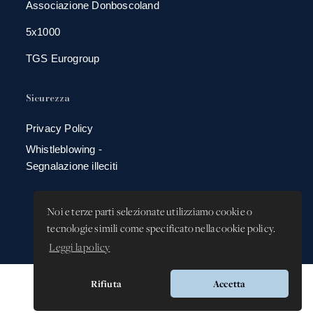
Associazione Donboscoland
5x1000
TGS Eurogroup
Sicurezza
Privacy Policy
Whistleblowing -
Segnalazione illeciti
Noi e terze parti selezionate utilizziamo cookie o
tecnologie simili come specificato nella cookie policy.
Leggi la policy
Rifiuta
Accetta
Versione app: 3.64.2 (18ea8745)