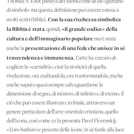
Thomas S. Eliot parlava dei Salmi come di un «giardino
di simboli» ma questa definizione può essere estesa a
Con la sua ricchezza simbolica
molti scritti biblici.
la Bibbia è stata
«il grande codice» della
, quindi,
cultura e dell’immaginario popolare
ma è stata
presentazione di una fede che unisce in sé
anche la
trascendenza e immanenza.
L’arte ha cercato di
cogliere la «carnalità», cioè la storicità di quella
rivelazione, ora esaltandola, ora trasformandola, ma ha
anche saputo quasi sempre salvaguardarne la
dimensione di segno, di mistero, di infinito e di eterno. È
ciò che può essere illustrato, in finale, attraverso un
genere particolare dell’arte orientale cristiana, quello
dell’icona, così come ce la presenta Pavel Florenskij:
«L’oro barbaro e pesante delle icone, in sé futile alla luce