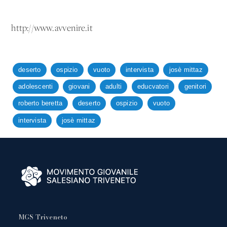
http://www.avvenire.it
deserto
ospizio
vuoto
intervista
josè mittaz
adolescenti
giovani
adulti
educvatori
genitori
roberto beretta
deserto
ospizio
vuoto
intervista
josè mittaz
MGS Triveneto