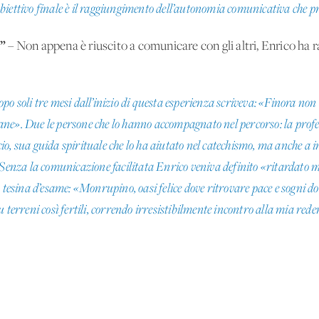
 L’obiettivo finale è il raggiungimento dell’autonomia comunicativa che
E”
– Non appena è riuscito a comunicare con gli altri, Enrico ha 
po soli tre mesi dall’inizio di questa esperienza scriveva: «Finora no
ne». Due le persone che lo hanno accompagnato nel percorso: la prof
io, sua guida spirituale che lo ha aiutato nel catechismo, ma anche a
 Senza la comunicazione facilitata Enrico veniva definito «ritardato m
 tesina d’esame: «Monrupino, oasi felice dove ritrovare pace e sogni do
 terreni così fertili, correndo irresistibilmente incontro alla mia rede