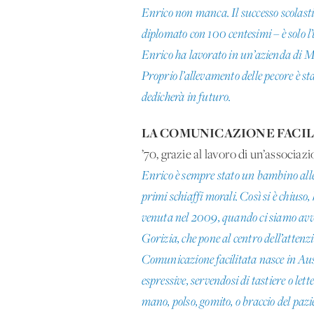
Enrico non manca. Il successo scolastic
diplomato con 100 centesimi – è solo l
Enrico ha lavorato in un’azienda di Mo
Proprio l’allevamento delle pecore è sta
dedicherà in futuro.
LA COMUNICAZIONE FACIL
’70, grazie al lavoro di un’associaz
Enrico è sempre stato un bambino allegr
primi schiaffi morali. Così si è chiuso
venuta nel 2009, quando ci siamo avvic
Gorizia, che pone al centro dell’atten
Comunicazione facilitata nasce in Aust
espressive, servendosi di tastiere o let
mano, polso, gomito, o braccio del paz