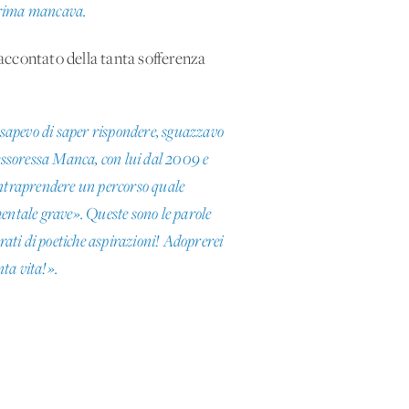
 prima mancava.
raccontato della tanta sofferenza
n sapevo di saper rispondere, sguazzavo
essoressa Manca, con lui dal 2009 e
 intraprendere un percorso quale
entale grave». Queste sono le parole
rati di poetiche aspirazioni! Adoprerei
nta vita!».