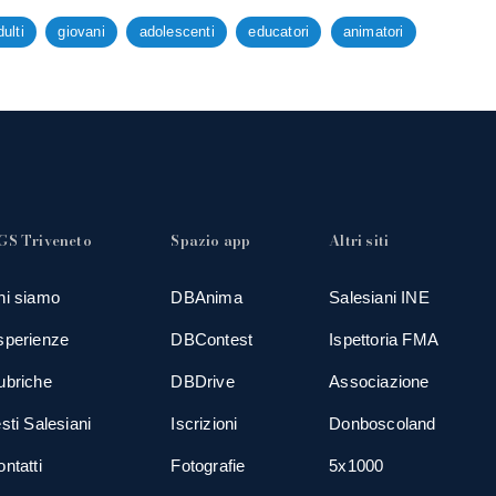
dulti
giovani
adolescenti
educatori
animatori
GS Triveneto
Spazio app
Altri siti
hi siamo
DBAnima
Salesiani INE
sperienze
DBContest
Ispettoria FMA
ubriche
DBDrive
Associazione
sti Salesiani
Iscrizioni
Donboscoland
ntatti
Fotografie
5x1000