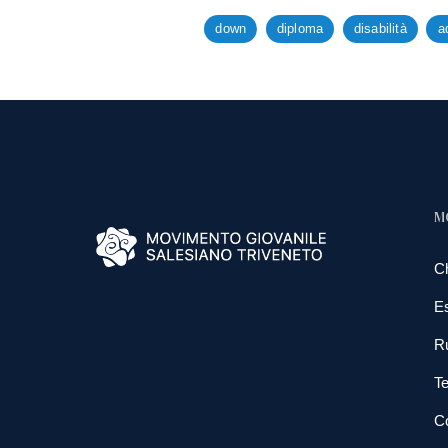
down
diploma
disabilità
a
M
C
E
R
Te
Co