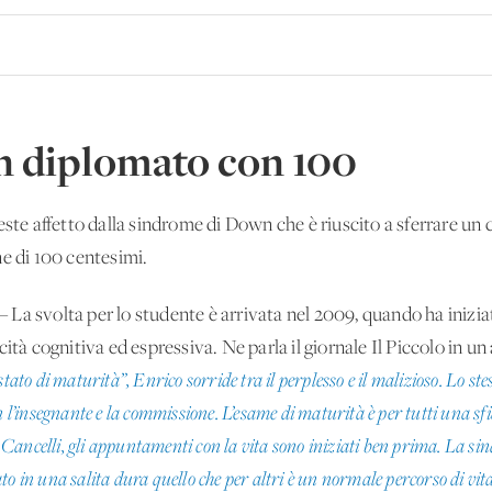
n diplomato con 100
este affetto dalla sindrome di Down che è riuscito a sferrare un c
ne di 100 centesimi.
– La svolta per lo studente è arrivata nel 2009, quando ha inizia
ità cognitiva ed espressiva. Ne parla il giornale Il Piccolo in un 
stato di maturità”, Enrico sorride tra il perplesso e il malizioso. Lo s
n l’insegnante e la commissione. L’esame di maturità è per tutti una sfi
Cancelli, gli appuntamenti con la vita sono iniziati ben prima. La s
o in una salita dura quello che per altri è un normale percorso di vita