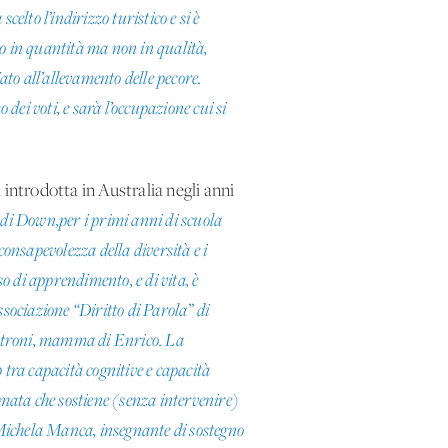
elto l’indirizzo turistico e si è
to in quantità ma non in qualità,
to all’allevamento delle pecore.
dei voti, e sarà l’occupazione cui si
 introdotta in Australia negli anni
di Down,per i primi anni di scuola
consapevolezza della diversità e i
so di apprendimento, e di vita, è
ssociazione “Diritto di Parola” di
Mestroni, mamma di Enrico. La
 tra capacità cognitive e capacità
ormata che sostiene (senza intervenire)
a Michela Manca, insegnante di sostegno