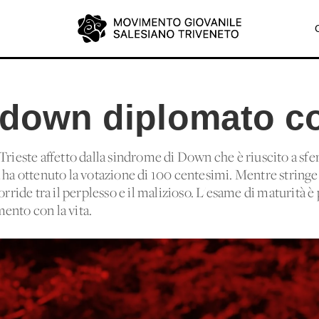
o down diplomato c
Trieste affetto dalla sindrome di Down che è riuscito a sfer
 ha ottenuto la votazione di 100 centesimi. Mentre stringe 
rride tra il perplesso e il malizioso. L'esame di maturità è p
ento con la vita.