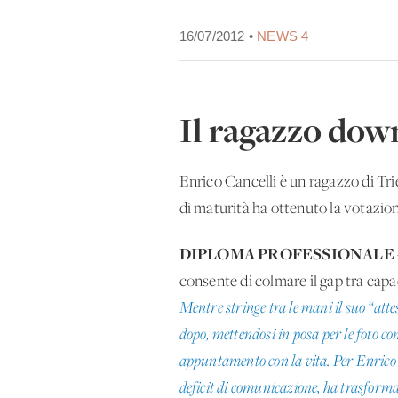
16/07/2012 •
NEWS 4
Il ragazzo dow
Enrico Cancelli è un ragazzo di Tri
di maturità ha ottenuto la votazio
DIPLOMA PROFESSIONALE
consente di colmare il gap tra capac
Mentre stringe tra le mani il suo “atte
dopo, mettendosi in posa per le foto co
appuntamento con la vita. Per Enrico 
deficit di comunicazione, ha trasformat