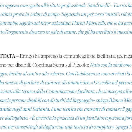
o appena conseguito all’istituto professionale Sandrinelli – Enrico ha sc
’ultima prova in ordine di tempo. Seguendo un percorso “misto”, ridot
nrupino seguito dal tutor aziendale, Haron Marucelli, che lo ha avvia
to l’argomento discusso in sede di esame, che gli ha meritato il massimo 
ITATA
– Enrico ha appreso la comunicazione facilitata, tecnica
ione per disabili. Continua Serra sul Piccolo:
Nato con la sindrome 
o, incline al canto e allo scherzo. Con l’adolescenza sono arrivati la 
, ha smesso di parlare, di cantare, di comunicare. «La svolta nel percor
inati alla tecnica della Comunicazione facilitata, che si insegna all’a
zione le persone disabili con disturbi del linguaggio» spiega Bianca 
ralia negli anni Settanta: è una tecnica che consente di colmare il gap
tere dell’alfabeto. «È prevista la presenza di un facilitatore: persona f
iente per consentirgli di digitare su una tastiera di computer», spieg