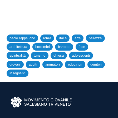
paolo rappellone
roma
italia
arte
bellezza
architettura
borromini
barocco
fede
spiritualità
turismo
chiesa
adolescenti
giovani
adulti
animatori
educatori
genitori
insegnanti