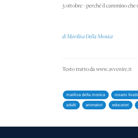
3 ottobre - perché il cammino che si
di Marilisa Della Monica
Testo tratto da
www.avvenire.it
marilisa della monica
rosario livat
adulti
animatori
educatori