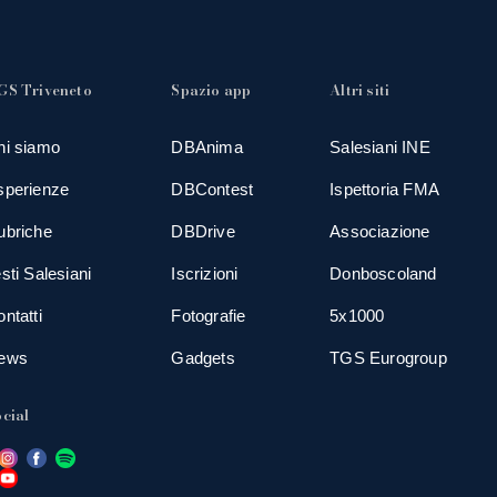
GS Triveneto
Spazio app
Altri siti
hi siamo
DBAnima
Salesiani INE
sperienze
DBContest
Ispettoria FMA
ubriche
DBDrive
Associazione
sti Salesiani
Iscrizioni
Donboscoland
ntatti
Fotografie
5x1000
ews
Gadgets
TGS Eurogroup
cial