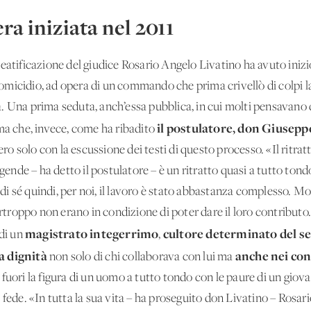
ra iniziata nel 2011
eatificazione del giudice Rosario Angelo Livatino ha avuto inizio
icidio, ad opera di un commando che prima crivellò di colpi la 
zia. Una prima seduta, anch’essa pubblica, in cui molti pensavano 
il postulatore, don Giusepp
 ma che, invece, come ha ribadito
 solo con la escussione dei testi di questo processo. «Il ritratt
agende – ha detto il postulatore – è un ritratto quasi a tutto ton
 sé quindi, per noi, il lavoro è stato abbastanza complesso. Mo
urtroppo non erano in condizione di poter dare il loro contributo.
magistrato integerrimo
cultore determinato del se
 di un
,
a dignità
anche nei con
non solo di chi collaborava con lui ma
fuori la figura di un uomo a tutto tondo con le paure di un giova
 fede. «In tutta la sua vita – ha proseguito don Livatino – Rosar