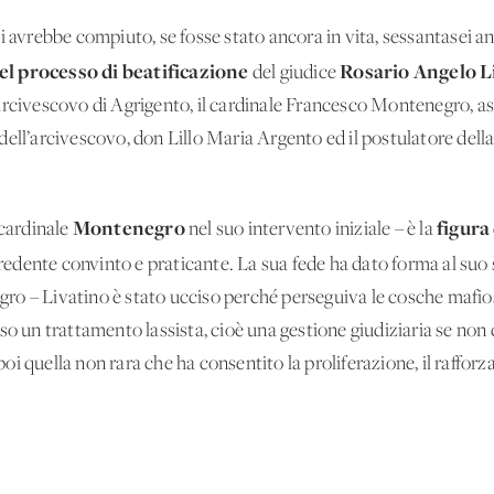
ui avrebbe compiuto, se fosse stato ancora in vita, sessantasei ann
el processo di beatificazione
Rosario Angelo L
del giudice
arcivescovo di Agrigento, il cardinale Francesco Montenegro, as
dell’arcivescovo, don Lillo Maria Argento ed il postulatore dell
Montenegro
figura
 cardinale
nel suo intervento iniziale – è la
redente convinto e praticante. La sua fede ha dato forma al suo 
ro – Livatino è stato ucciso perché perseguiva le cosche mafio
eso un trattamento lassista, cioè una gestione giudiziaria se no
i quella non rara che ha consentito la proliferazione, il raffor