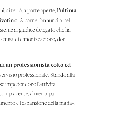
l’ultima
i, si terrà, a porte aperte,
ivatino
. A darne l’annuncio, nel
sieme al giudice delegato che ha
a causa di canonizzazione, don
 di un professionista colto ed
servizio professionale. Stando alla
se impedendone l’attività
n compiacente, almeno, pur
zamento e l’espansione della mafia».