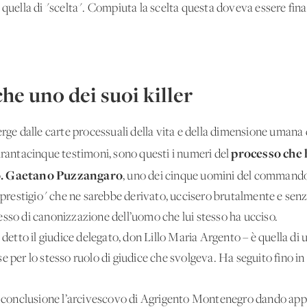
quella di "scelta". Compiuta la scelta questa doveva essere finaliz
he uno dei suoi killer
erge dalle carte processuali della vita e della dimensione umana d
processo che h
arantacinque testimoni, sono questi i numeri del
no. Gaetano Puzzangaro
, uno dei cinque uomini del commando 
 "prestigio" che ne sarebbe derivato, uccisero brutalmente e senz
esso di canonizzazione dell’uomo che lui stesso ha ucciso.
a detto il giudice delegato, don Lillo Maria Argento – è quella d
 per lo stesso ruolo di giudice che svolgeva. Ha seguito fino in f
 in conclusione l’arcivescovo di Agrigento Montenegro dando ap