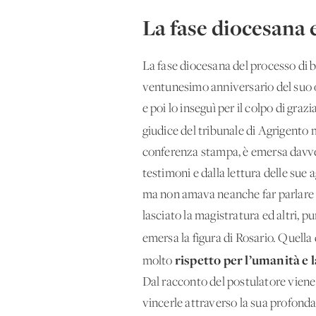
La fase diocesana e
La fase diocesana del processo di b
ventunesimo anniversario del suo om
e poi lo inseguì per il colpo di gra
giudice del tribunale di Agrigento
conferenza stampa, è emersa davvero
testimoni e dalla lettura delle sue 
ma non amava neanche far parlare di
lasciato la magistratura ed altri, p
emersa la figura di Rosario. Quella
rispetto per l’umanità e l
molto
Dal racconto del postulatore viene 
vincerle attraverso la sua profonda