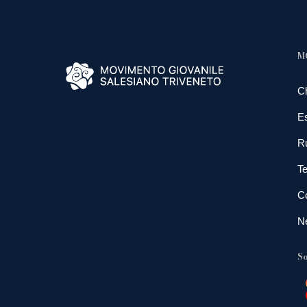
M
C
E
R
Te
Co
N
So