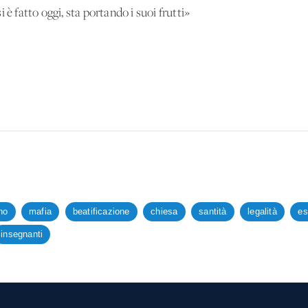
 è fatto oggi, sta portando i suoi frutti»
ino
mafia
beatificazione
chiesa
santità
legalità
es
insegnanti