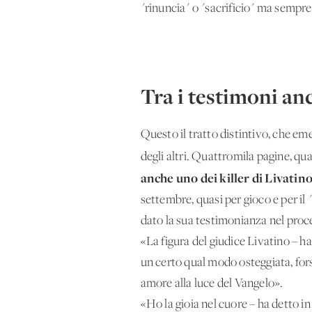
"rinuncia" o "sacrificio" ma sempre 
Tra i testimoni anc
Questo il tratto distintivo, che em
degli altri. Quattromila pagine, qu
anche uno dei killer di Livati
settembre, quasi per gioco e per il
dato la sua testimonianza nel proc
«La figura del giudice Livatino – h
un certo qual modo osteggiata, forse
amore alla luce del Vangelo».
«Ho la gioia nel cuore – ha detto