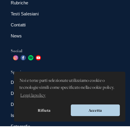
Rubriche
Testi Salesiani
Contatti
News
Social
Spazio app
Noi e terze parti selezionate utilizziamo cookie o
DBAnima
tecnologie simili come specificato nella cookie policy.
DBContest
Leggi la policy
DBDrive
Rifiuta
Accetta
Iscrizioni
Fotografie