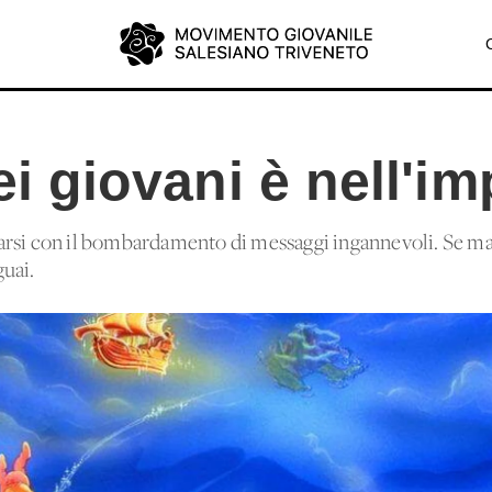
dei giovani è nell'
arsi con il bombardamento di messaggi ingannevoli. Se m
uai.