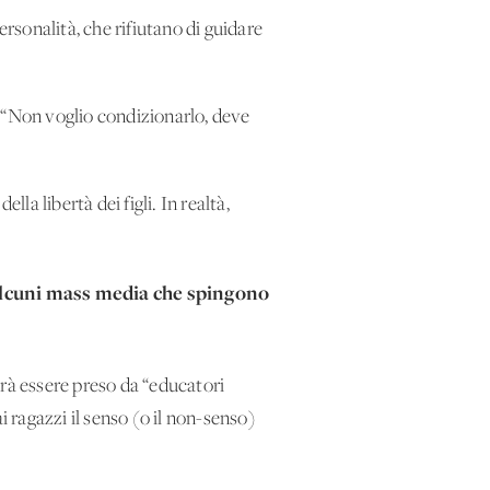
ersonalità, che rifiutano di guidare
: “Non voglio condizionarlo, deve
a libertà dei figli. In realtà,
alcuni mass media che spingono
trà essere preso da “educatori
i ragazzi il senso (o il non-senso)