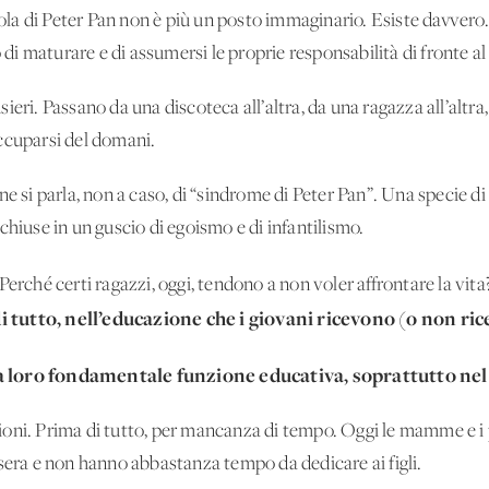
isola di Peter Pan non è più un posto immaginario. Esiste davvero.
o di maturare e di assumersi le proprie responsabilità di fronte 
eri. Passano da una discoteca all’altra, da una ragazza all’altra, 
ccuparsi del domani.
e si parla, non a caso, di “sindrome di Peter Pan”. Una specie di
chiuse in un guscio di egoismo e di infantilismo.
Perché certi ragazzi, oggi, tendono a non voler affrontare la vita
 tutto, nell’educazione che i giovani ricevono (o non ric
la loro fondamentale funzione educativa, soprattutto ne
oni. Prima di tutto, per mancanza di tempo. Oggi le mamme e i
sera e non hanno abbastanza tempo da dedicare ai figli.