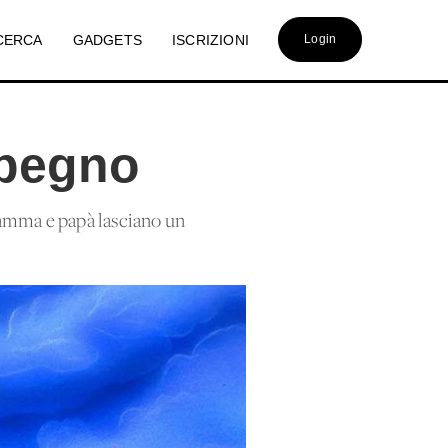
CERCA
GADGETS
ISCRIZIONI
Login
impegno
amma e papà lasciano un