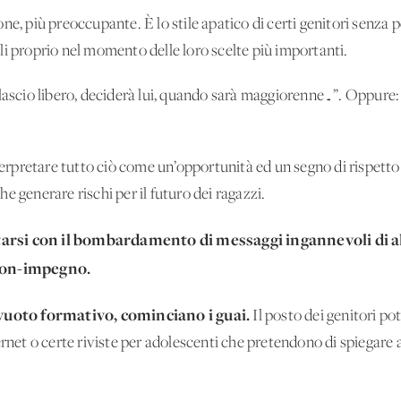
e, più preoccupante. È lo stile apatico di certi genitori senza p
li proprio nel momento delle loro scelte più importanti.
 lascio libero, deciderà lui, quando sarà maggiorenne…”. Oppure
retare tutto ciò come un’opportunità ed un segno di rispetto dell
e generare rischi per il futuro dei ragazzi.
tarsi con il bombardamento di messaggi ingannevoli di 
 non-impegno.
uoto formativo, cominciano i guai.
Il posto dei genitori po
rnet o certe riviste per adolescenti che pretendono di spiegare a