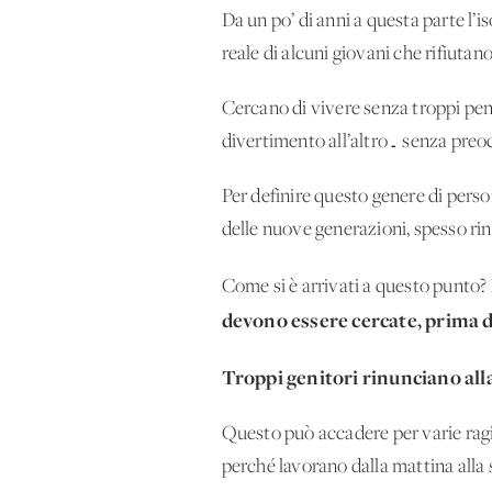
Da un po’ di anni a questa parte l’
reale di alcuni giovani che rifiutan
Cercano di vivere senza troppi pensi
divertimento all’altro… senza preo
Per definire questo genere di person
delle nuove generazioni, spesso rin
Come si è arrivati a questo punto? 
devono essere cercate, prima di
Troppi genitori rinunciano al
Questo può accadere per varie ragi
perché lavorano dalla mattina alla 