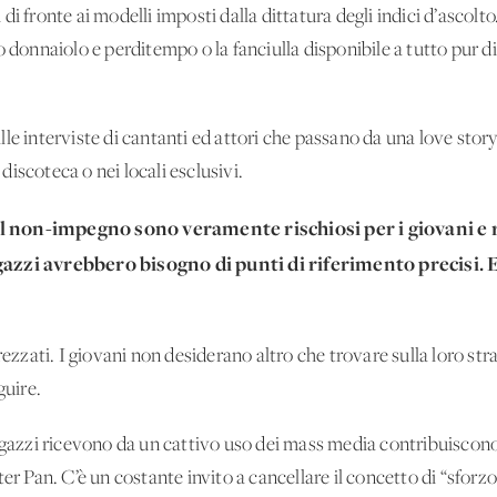
i fronte ai modelli imposti dalla dittatura degli indici d’ascolt
o donnaiolo e perditempo o la fanciulla disponibile a tutto pur d
le interviste di cantanti ed attori che passano da una love story
 discoteca o nei locali esclusivi.
l non-impegno sono veramente rischiosi per i giovani e
gazzi avrebbero bisogno di punti di riferimento precisi. 
ati. I giovani non desiderano altro che trovare sulla loro strad
guire.
agazzi ricevono da un cattivo uso dei mass media contribuiscono 
er Pan. C’è un costante invito a cancellare il concetto di “sforzo