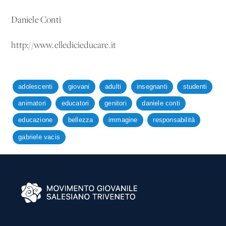
Daniele Conti
http://www.elledicieducare.it
adolescenti
giovani
adulti
insegnanti
studenti
animatori
educatori
genitori
daniele conti
educazione
bellezza
immagine
responsabilità
gabriele vacis