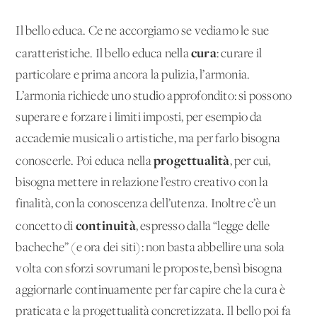
Il bello educa. Ce ne accorgiamo se vediamo le sue
cura
caratteristiche. Il bello educa nella
: curare il
particolare e prima ancora la pulizia, l’armonia.
L’armonia richiede uno studio approfondito: si possono
superare e forzare i limiti imposti, per esempio da
accademie musicali o artistiche, ma per farlo bisogna
progettualità
conoscerle. Poi educa nella
, per cui,
bisogna mettere in relazione l’estro creativo con la
finalità, con la conoscenza dell’utenza. Inoltre c’è un
continuità
concetto di
, espresso dalla “legge delle
bacheche” (e ora dei siti): non basta abbellire una sola
volta con sforzi sovrumani le proposte, bensì bisogna
aggiornarle continuamente per far capire che la cura è
praticata e la progettualità concretizzata. Il bello poi fa