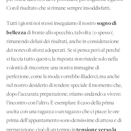
Con il risultato che si rimane sempre insoddisfatti.
sogno di
Tutti i giorni noi stessi inseguiamo il nostro
bellezza
di fronte allo specchio, talvolta (o spesso)
rimanendo delusi dei risultati, anche in considerazione
dei notevoli sforzi adoperati. Se si pensa però al perché
si faccia tutto questo, la risposta non risiede solo nella
volontà di rincorrere una nostra immagine di
perfezione, come la moda vorrebbe illuderci, ma anche
nel nostro desiderio di rendere speciale il momento che,
dopo l’accurata preparazione, stiamo andando a vivere:
l’incontro con l’altro. È esemplare il caso della prima
uscita con una ragazza o un ragazzo che ci piace: le ore
prima dell’appuntamento sono densissime di attesa e di
tensione verso la
preparazione, cioè di un tempo in