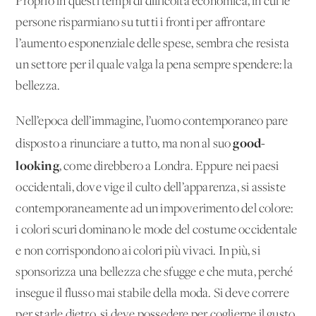
Proprio in questi tempi di difficoltà economica, in cui le
persone risparmiano su tutti i fronti per affrontare
l’aumento esponenziale delle spese, sembra che resista
un settore per il quale valga la pena sempre spendere: la
bellezza.
Nell’epoca dell’immagine, l’uomo contemporaneo pare
good-
disposto a rinunciare a tutto, ma non al suo
looking
, come direbbero a Londra. Eppure nei paesi
occidentali, dove vige il culto dell’apparenza, si assiste
contemporaneamente ad un impoverimento del colore:
i colori scuri dominano le mode del costume occidentale
e non corrispondono ai colori più vivaci. In più, si
sponsorizza una bellezza che sfugge e che muta, perché
insegue il flusso mai stabile della moda. Si deve correre
per starle dietro, si deve possedere per coglierne il gusto.