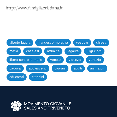
http://www.famigliacristiana.it
alberto laggia
francesco moraglia
vescovi
chiesa
mafia
casalesi
attualità
legalità
luigi ciotti
libera contro le mafie
veneto
vicenza
venezia
padova
adolescenti
giovani
adulti
animatori
educatori
cittadini