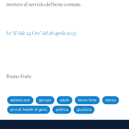
mettere al servizio del bene comune.
In “Il Sole 24 Ore” del 28 aprile 2013
Bruno Forte
adolescenti
giovani
adulti
bruno forte
tolosa
piccoli fratelli di gesù
politica
giustizia