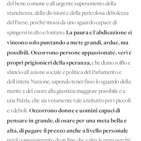
del bene comune e all'urgente superamento della
stanchezza, delle divisioni e della pericolosa debolezza
del Paese, perché mossi da uno sguardo capace di
La paura e l'abdicazione si
spingersi in alto e lontano.
vincono solo puntando a mete grandi, ardue, ma
possibili.
Occorrono persone appassionate, veri e
propri prigionieri della speranza,
che diano soffio e
slancio all'azione sociale e politica del Parlamento e
dell'intera Nazione, sapendo tener fisso lo sguardo della
mente e del cuore alla giustizia maggiore possibile e a
una Patria, che sia veramente tale anzitutto per i piccoli
Occorrono donne e uomini capaci di
e i deboli.
pensare in grande, di osare per una meta bella e
alta, di pagare il prezzo anche a livello personale
per il conseguimento di un fine che valga la pena perché