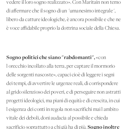
vedere il loro sogno realizzato». Con Maritain non temo
di affermare che il sogno di un "umanesimo integrale",
libero da catture ideologiche, è ancora possibile e che ne
è voce affidabile proprio la dottrina sociale della Chiesa.
Sogno politici che siano "rabdomanti",
«con
l'orecchio incollato alla terra, per captare il mormorio
delle sorgenti nascoste», capaci cioè di leggere i segni
dei tempi, di avvertire le urgenze reali, di corrispondere
al grido silenzioso dei poveri, e di perseguire non astratti
progetti ideologici, ma piani di equità e di crescita, in cui
l'esigenza dei conti in regola non sacrifichi mai l'ambito
vitale dei deboli, doni audacia al possibile e chieda
Sogno inoltre
sacrificio soprattutto a chi già ha di più.