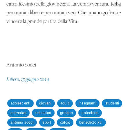
cattolicesimo della giovinezza. La vera avventura. Roba
per uomini liberi e per uomini veri. Che amano godersi e
vincere la grande partita della Vita.
Antonio Socci
Libero, 15 giugno 2014
adolescenti
giovani
adulti
insegnanti
studenti
animatori
educatori
genitori
catechisti
antonio socci
sport
calcio
benedetto xvi