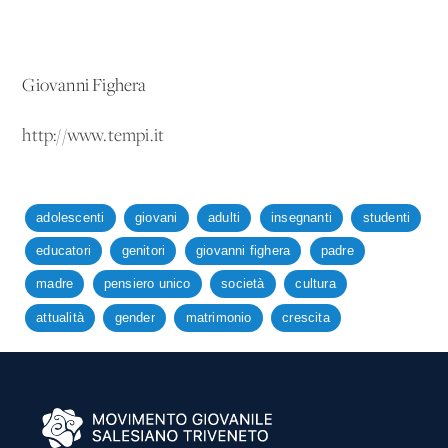
Giovanni Fighera
http://www.tempi.it
adolescenti
giovani
adulti
insegnanti
studenti
educatori
genitori
giovanni fighera
padre
madre
pensiero unico
società
cultura
attualità
gender
matrimonio
crescita