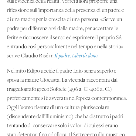
sull’evidenza della realtà. Vorrei allora proporre una
riflessione sull’importanza della presenza di un padre e
di una madre per la crescita di una persona. «Serve un
padre per differenziarsi dalla madre, per accettare le
ferite e riconoscere il senso ed esprimere il proprio Sé,
entrando così personalmente nel tempo e nella storia»
scrive Claudio Risé in
Il padre. Libertà dono
.
Nel mito Edipo uccide il padre Laio senza saperlo e
sposa la madre Giocasta. La vicenda raccontata dal
tragediografo greco Sofocle (496 a. C.-406 a. C.)
profeticamente si è avverata nell’epoca contemporanea.
Oggi l’uomo risente di una cultura plurisecolare
(discendente dall’Illuminismo) che ha distrutto i padri
tentando di conservare solo i valori di cui essi erano
stati detentori fino ad allora. Il Settecento illuministico