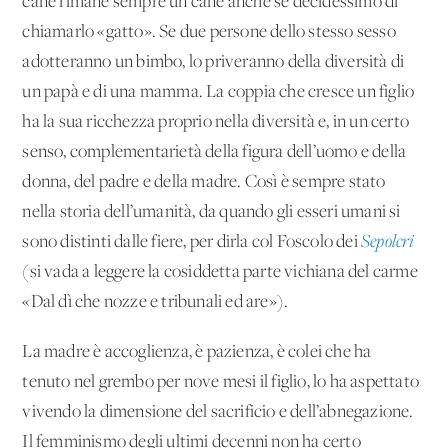
cane rimane sempre un cane anche se decidessimo di
chiamarlo «gatto». Se due persone dello stesso sesso
adotteranno un bimbo, lo priveranno della diversità di
un papà e di una mamma. La coppia che cresce un figlio
ha la sua ricchezza proprio nella diversità e, in un certo
senso, complementarietà della figura dell’uomo e della
donna, del padre e della madre. Così è sempre stato
nella storia dell’umanità, da quando gli esseri umani si
sono distinti dalle fiere, per dirla col Foscolo dei
Sepolcri
(si vada a leggere la cosiddetta parte vichiana del carme
«Dal dì che nozze e tribunali ed are»).
La madre è accoglienza, è pazienza, è colei che ha
tenuto nel grembo per nove mesi il figlio, lo ha aspettato
vivendo la dimensione del sacrificio e dell’abnegazione.
Il femminismo degli ultimi decenni non ha certo