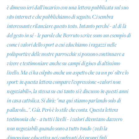
è dimesso ieri dall'incarico con una lettera pubblicata sul suo
sito internet e che pubblichiamo di seguito. Ci sembra
interessante rilanciare questo testo. Intanto perché - al di là
del gesto in sé - le parole che Berruto scrive sono un esempio di
come i valori dello sport a cui educhiamo i ragazzi nelle
polisportive delle nostre parrocchie si possono continuare a
vivere e testimoniare anche su campi di gioco di altissimo
livello. Ma ci ha colpito anche un aspetto che va un po' oltre lo
sport: in questa lettera compare l'espressione «valori non
negoziabili», la stessa su cui tanto si è discusso in questi anni
in casa cattolica. Si dirà: "ma qui stiamo parlando solo di
pallavolo...". Già. Però è lo stile che conta. Questa lettera
testimonia che - a tutti i livelli - i valori diventano davvero
non negoziabili quando sono a tutto tondo (vedi la
dimensione educativa nei confronti dei propri figli,