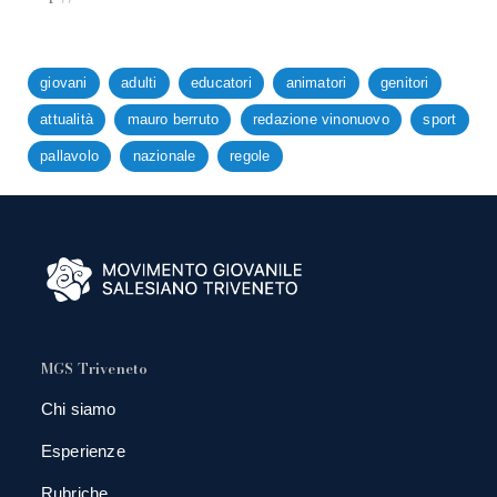
giovani
adulti
educatori
animatori
genitori
attualità
mauro berruto
redazione vinonuovo
sport
pallavolo
nazionale
regole
MGS Triveneto
Chi siamo
Esperienze
Rubriche