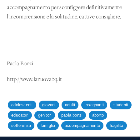
accompagnamento per sconfiggere definitivamente
l’incomprensione e la solitudine, cattive consigliere.
Paola Bonzi
http://www.lanuovabq.it
adolescenti
giovani
adulti
insegnanti
studenti
educatori
genitori
paola bonzi
aborto
sofferenza
famiglia
accompagnamento
fragilità