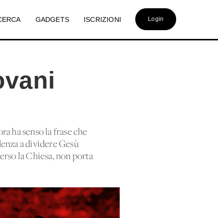
CERCA
GADGETS
ISCRIZIONI
Login
ovani
ora ha senso la frase che
denza a dividere Gesù
verso la Chiesa, non porta