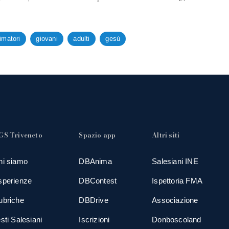
imatori
giovani
adulti
gesù
GS Triveneto
Spazio app
Altri siti
hi siamo
DBAnima
Salesiani INE
sperienze
DBContest
Ispettoria FMA
ubriche
DBDrive
Associazione
sti Salesiani
Iscrizioni
Donboscoland