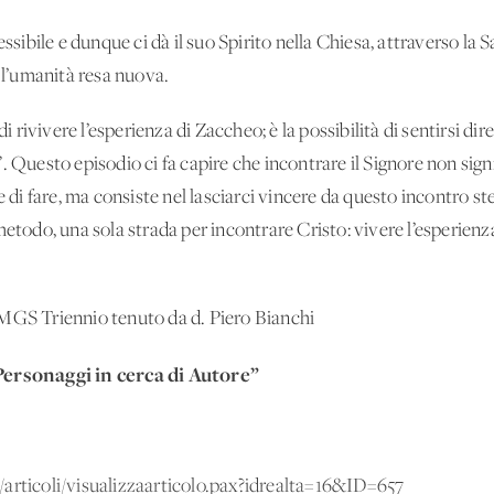
ssibile e dunque ci dà il suo Spirito nella Chiesa, attraverso la S
è l’umanità resa nuova.
di rivivere l’esperienza di Zaccheo; è la possibilità di sentirsi d
. Questo episodio ci fa capire che incontrare il Signore non sig
e di fare, ma consiste nel lasciarci vincere da questo incontro ste
metodo, una sola strada per incontrare Cristo: vivere l’esperienz
 MGS Triennio tenuto da d. Piero Bianchi
ersonaggi in cerca di Autore”
/articoli/visualizzaarticolo.pax?idrealta=16&ID=657