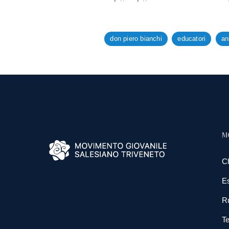
don piero bianchi
educatori
an
M
C
E
R
Te