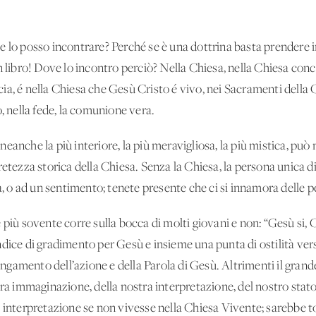
 lo posso incontrare? Perché se è una dottrina basta prendere in
n libro! Dove lo incontro perciò? Nella Chiesa, nella Chiesa conc
uncia, é nella Chiesa che Gesù Cristo é vivo, nei Sacramenti della 
o, nella fede, la comunione vera.
eanche la più interiore, la più meravigliosa, la più mistica, può 
retezza storica della Chiesa. Senza la Chiesa, la persona unica di
na, o ad un sentimento; tenete presente che ci si innamora delle p
 più sovente corre sulla bocca di molti giovani e non: “Gesù si, 
ndice di gradimento per Gesù e insieme una punta di ostilità ver
lungamento dell’azione e della Parola di Gesù. Altrimenti il grand
tra immaginazione, della nostra interpretazione, del nostro stat
a interpretazione se non vivesse nella Chiesa Vivente; sarebbe 