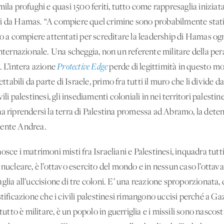
ila profughi e quasi 1500 feriti, tutto come rappresaglia iniziata
i da Hamas. “A compiere quel crimine sono probabilmente stati al
 compiere attentati per screditare la leadership di Hamas ogni
internazionale. Una scheggia, non un referente militare della per
. L’intera azione
Protective Edge
perde di legittimità in questo m
ettabili da parte di Israele, primo fra tutti il muro che li divide d
ili palestinesi, gli insediamenti coloniali in nei territori palesti
a riprendersi la terra di Palestina promessa ad Abramo, la deten
mente Andrea.
sce i matrimoni misti fra Israeliani e Palestinesi, inquadra tutti 
 nucleare, è l’ottavo esercito del mondo e in nessun caso l’otta
glia all’uccisione di tre coloni. E’ una reazione sproporzionata, 
tificazione che i civili palestinesi rimangono uccisi perché a Gaza
tutto è militare, è un popolo in guerriglia e i missili sono nascosti