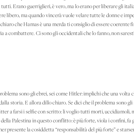
tutti. Erano guerriglieri, è vero, ma lo erano per liberare gli itali
re libero, ma quando vincerà vuole velare tutte le donne e impedi
 chiaro che Hamas è una merda ti consiglio di essere coerente fin
ria a combattere. Ci sono gli occidentali che lo fanno, non saresti
problema sono gli ebrei, sei come Hitler: implichi che una volta 
lla storia. E allora dillo chiaro. Se dici che il problema sono gli 
r a farsi i selfie con scritto: li voglio tutti morti, uccidiamoli, m
lla Palestina in questo conflitto: è più forte, viola i confini, fa 
er presente la cosiddetta “responsabilità del più forte” e stars