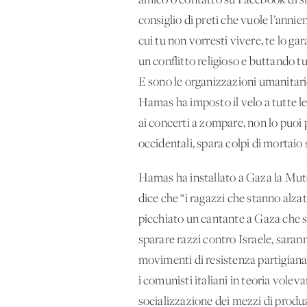
amico o contatto su Facebook di si
consiglio di preti che vuole l’annie
cui tu non vorresti vivere, te lo gar
un conflitto religioso e buttando tu
E sono le organizzazioni umanitarie
Hamas ha imposto il velo a tutte le
ai concerti a zompare, non lo puoi p
occidentali, spara colpi di mortaio
Hamas ha installato a Gaza la Mutaw
dice che “i ragazzi che stanno alzat
picchiato un cantante a Gaza che si 
sparare razzi contro Israele, saran
movimenti di resistenza partigiana 
i comunisti italiani in teoria volev
socializzazione dei mezzi di produzi