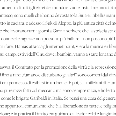
nistra, ti giuro, lo pensi che Hamas fa schifo. Hamas è un’organ
ntamento di tutti gli ebrei del mondo e vuole installare uno stat
antisco; sono quelli che hanno devastato la Siria e i ribelli sirian
tto in caciara, e adesso il Suk di Aleppo, la più antica città de
 che lavorano tutti i giorni a Gaza a scrivere che la striscia st
 donne e le ragazze non possono più ballare – non possono più ba
iù fare. Hamas attacca gli internet point, vieta la musica e i li
 sui campi estivi dell’Onu dove i bambini vanno a stare lontano 
wa, il Comitato per la promozione della virtù e la repressione de
i fino a tardi, fumano e disturbano gli altri” sono corrotti dal di
era permesso di esibirsi in un locale. E poi, sì, i miliziani di Ha
no pure razzi fatti col meccano ma sono sempre razzi, e ho letto 
come le brigate Garibaldi in Italia. Se pensi una cosa del gener
ano appunto il comunismo, che è la liberazione da tutte le religioni
one; e in pratica il Partito era guidato da leader colti e lungimi