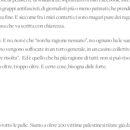
ioni, di pensieri e di solidarietà, soprattutto il mio Facebook, i
a, di gruppi antifascisti, di giornalisti più o meno patinati che pr
a fine. E siccome fra i miei contatti ci sono magari pure dei rag
sa che va scritta con chiarezza.
. E no, non è che “non ha ragione nessuno”, no: ognuno ha le sue 
o vengono soffocate in un torto generale, in un casino collettivo
risolta”. Ed è quello che ha più ragione di tutti: non si può ris
 oltre, troppo oltre. E certe cose, bisogna dirle forte.
o rotto le palle. Siamo a oltre 200 vittime palestinesi tirate giù da