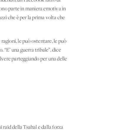
ntendendo, un Facebook fatto di
endono parte in maniera emotiva in
azzi che è per la prima volta che
ragioni, le può ostentare, le può
. “E’ una guerra tribale”, dice
olvere parteggiando per una delle
i raid della Tsahal e dalla forza