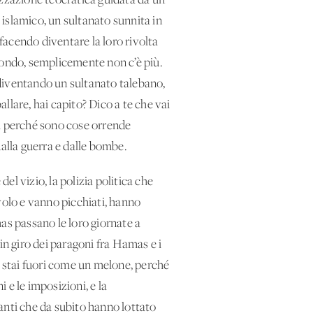
izzazione teocratica guidata da un
o islamico, un sultanato sunnita in
i facendo diventare la loro rivolta
l mondo, semplicemente non c’è più.
a diventando un sultanato talebano,
llare, hai capito? Dico a te che vai
bri perché sono cose orrende
dalla guerra e dalle bombe.
l vizio, la polizia politica che
avolo e vanno picchiati, hanno
mas passano le loro giornate a
in giro dei paragoni fra Hamas e i
e stai fuori come un melone, perché
 e le imposizioni, e la
ranti che da subito hanno lottato