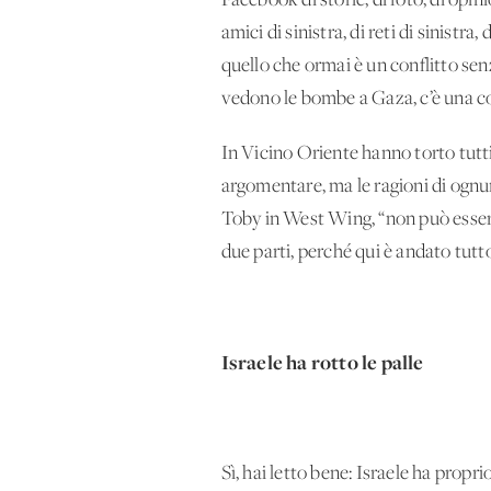
Facebook di storie, di foto, di opin
amici di sinistra, di reti di sinistr
quello che ormai è un conflitto senz
vedono le bombe a Gaza, c’è una co
In Vicino Oriente hanno torto tutti
argomentare, ma le ragioni di ognun
Toby in West Wing, “non può essere 
due parti, perché qui è andato tutto
Israele ha rotto le palle
Sì, hai letto bene: Israele ha propri