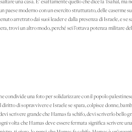
ar saltare una casa. E’ esattamente quello che dice la Tsahal, ma n
 è un paese moderno con un esercito strutturato, delle caserme su 
enuto arretrato dai suoi leader e dalla presenza di Israele, e se 
etera, trovi un altro modo, perché sei l’ottava potenza militare d
e condivide una foto per solidarizzare con il popolo palestines
l diritto di sopravvivere e Israele se spara, colpisce donne, bambi
 devi scrivere grande che Hamas fa schifo, devi scriverlo bello g
ogni volta che Hamas deve essere fermata significa scrivere una