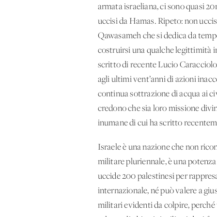
armata israeliana, ci sono quasi 20m
uccisi da Hamas. Ripeto: non uccis
Qawasameh che si dedica da tempo a
costruirsi una qualche legittimità 
scritto di recente Lucio Caracciolo
agli ultimi vent’anni di azioni inacc
continua sottrazione di acqua ai civ
credono che sia loro missione divin
inumane di cui ha scritto recente
Israele è una nazione che non ricono
militare pluriennale, è una potenza
uccide 200 palestinesi per rappresa
internazionale, né può valere a gius
militari evidenti da colpire, perché 