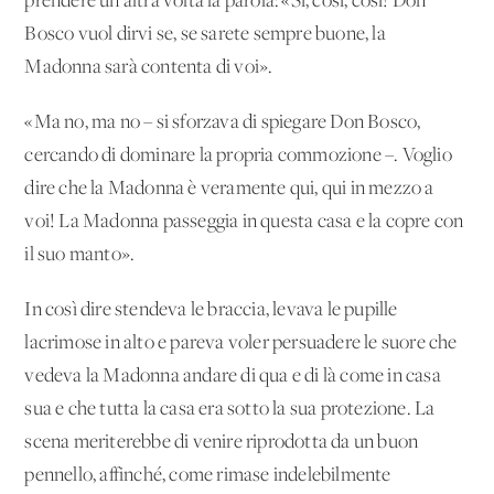
prendere un’altra volta la parola: «Sì, così, così! Don
Bosco vuol dirvi se, se sarete sempre buone, la
Madonna sarà contenta di voi».
«Ma no, ma no – si sforzava di spiegare Don Bosco,
cercando di dominare la propria commozione –. Voglio
dire che la Madonna è veramente qui, qui in mezzo a
voi! La Madonna passeggia in questa casa e la copre con
il suo manto».
In così dire stendeva le braccia, levava le pupille
lacrimose in alto e pareva voler persuadere le suore che
vedeva la Madonna andare di qua e di là come in casa
sua e che tutta la casa era sotto la sua protezione. La
scena meriterebbe di venire riprodotta da un buon
pennello, affinché, come rimase indelebilmente