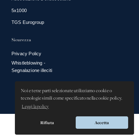
5x1000
TGS Eurogroup
Sicurezza
Privacy Policy
Whistleblowing -
Segnalazione illeciti
Noi e terze parti selezionate utilizziamo cookie o
tecnologie simili come specificato nella cookie policy.
Leggi la policy
Rifiuta
Accetta
Versione app: 3.64.0 (38c4b9ec)