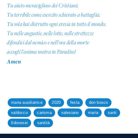
Tu aiuto meraviglioso dei Cristiani;
Tu terribile come esercito schierato a battaglia;
Tu sola hai distrutto ogni eresia in tutto il mondo;
Tu nelle angustie, nelle lotte, nelle strettezze
difendici dal nemico e nell'ora della morte
accogli l'anima nostra in Paradiso!
Amen
maria ausiliatrice
2020
festa
don bosco
valdocco
carisma
salesiano
maria
santi
lìdovesei
santità