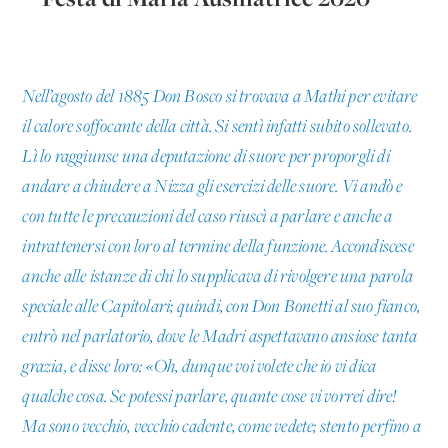
Nell’agosto del 1885 Don Bosco si trovava a Mathi per evitare
il calore soffocante della città. Si sentì infatti subito sollevato.
Lì lo raggiunse una deputazione di suore per proporgli di
andare a chiudere a Nizza gli esercizi delle suore. Vi andò e
con tutte le precauzioni del caso riuscì a parlare e anche a
intrattenersi con loro al termine della funzione. Accondiscese
anche alle istanze di chi lo supplicava di rivolgere una parola
speciale alle Capitolari; quindi, con Don Bonetti al suo fianco,
entrò nel parlatorio, dove le Madri aspettavano ansiose tanta
grazia, e disse loro: «Oh, dunque voi volete che io vi dica
qualche cosa. Se potessi parlare, quante cose vi vorrei dire!
Ma sono vecchio, vecchio cadente, come vedete; stento perfino a