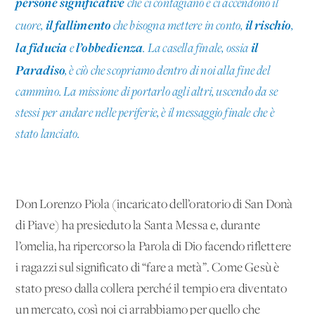
persone significative
che ci contagiano e ci accendono il
il fallimento
il rischio
cuore,
che bisogna mettere in conto,
,
la fiducia
l’obbedienza
il
e
. La casella finale, ossia
Paradiso
, è ciò che scopriamo dentro di noi alla fine del
cammino. La missione di portarlo agli altri, uscendo da se
stessi per andare nelle periferie, è il messaggio finale che è
stato lanciato.
Don Lorenzo Piola (incaricato dell’oratorio di San Donà
di Piave) ha presieduto la Santa Messa e, durante
l’omelia, ha ripercorso la Parola di Dio facendo riflettere
i ragazzi sul significato di “fare a metà”. Come Gesù è
stato preso dalla collera perché il tempio era diventato
un mercato, così noi ci arrabbiamo per quello che