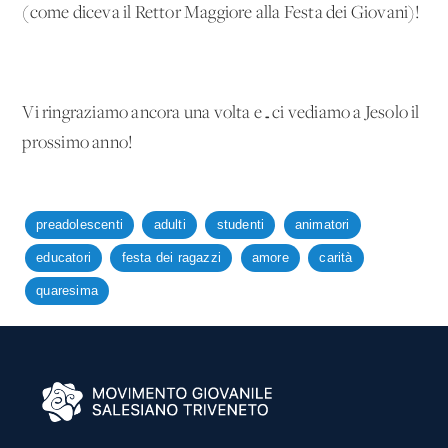
(come diceva il Rettor Maggiore alla Festa dei Giovani)!
Vi ringraziamo ancora una volta e…ci vediamo a Jesolo il
prossimo anno!
preadolescenti
adulti
studenti
animatori
educatori
festa dei ragazzi
amore
carità
quaresima